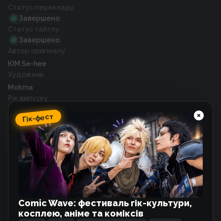
Статус перекладу
Завершено
Статус тайтлу
Завершено
Автор оригіналу
KIM Se-hee
Художник
Mokma
Рік випуску
2020
Гік-фест
Схожі тайтли
Моя їжа здається дуже милою
Маньхва
Comic Wave: фестиваль гік-культури,
косплею, аніме та коміксів