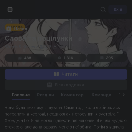
Вхід
МАНХВА
Назад
Слова та поцілунки
Words & Kisses
/
말과 키스
488
1.31K
295
Читати
В закладинки
Головне
Розділи
Коментарі
Команда
Персо
Вона була тією, яку я шукала. Саме тоді, коли я збиралась
потрапити в чергові, неоднозначні стосунки, я зустріла її.
Хьонджін Ґо. Я не могла відвести від неї очей. Я йшла нудною
стежкою, але вона одразу мене з неї збила. Потім я відчула