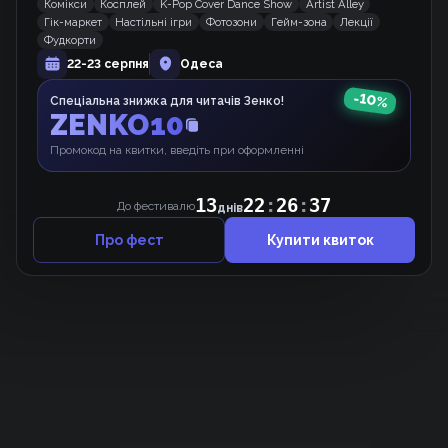
Комікси
Косплей
K-Pop Cover Dance Show
Artist Alley
Він не може бути таким дурнем!
Гік-маркет
Настільні ігри
Фотозони
Гейм-зона
Лекції
Манхва
Фудкорти
22-23 серпня
Одеса
-
10
%
Спеціальна знижка для читачів Зенко!
Королева зі скальпелем
ZENKO10
Манхва
Промокод на квитки, введіть при оформленні
13
22
:
26
:
37
До фестивалю
днів
Про фест
Купити квиток