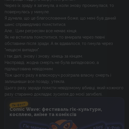
Через їх зраду я загинула, а коли знову прокинулася, то
повернулась у минуле.
Я думала, що це благословення боже, що мені був даний
шанс справедливо помститися.
Але... Цим регресіям все немає кінця.
Як не встигала помститися, то вмирала через певні
обставини після зради. А як вдавалося, то гинула через
"нещасні випадки".
і так далі, знову і знову, кінець за кінцем.
Насправді, жодна смерть не була випадковою, а
підлаштована невідомим.
Тож цього разу я власноруч розіграла власну смерть і
залишивши все позаду, утекла.
Цього разу заради помсти невідомому вбивці, який кожного
разу старанно докладає зусилля до моєї загибелі.
Гік-фест
Comic Wave: фестиваль гік-культури,
косплею, аніме та коміксів