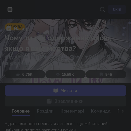
Вхід
МАНХВА
Назад
Чому ти так одержимий мною,
якщо я вже мертва?
Why Are You Obsessing Over Me When I'm Dead?
/
죽었는데
왜 집착하세요
6.75K
15.59K
945
Читати
В закладинки
Головне
Розділи
Коментарі
Команда
Персо
У день власного весілля я дізналася, що мій коханий і
найкраща подруга закрутили роман.