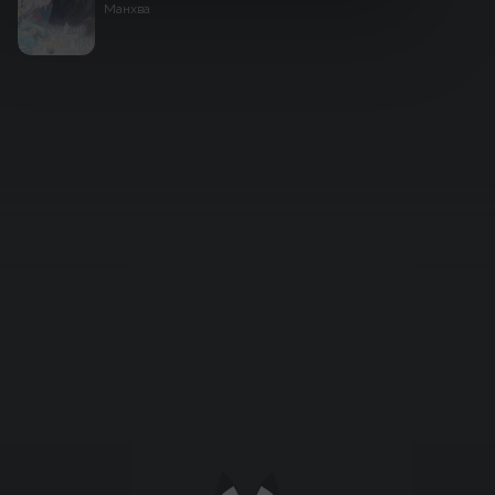
Манхва
Підтримати проєкт для розвитку
крутих нововведень