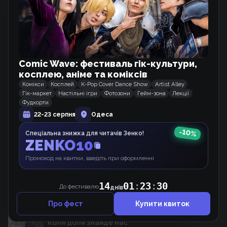
Han Yunseol
Художник
Mika (II)
Рік випуску
2024
Comic Wave: фестиваль гік-культури,
косплею, аніме та коміксів
Комікси
Косплей
K-Pop Cover Dance Show
Artist Alley
Схожі тайтли
Гік-маркет
Настільні ігри
Фотозони
Гейм-зона
Лекції
Фудкорти
22-23 серпня
Одеса
Втекти, приборкавши тирана
Манхва
-
10
%
Спеціальна знижка для читачів Зенко!
ZENKO10
Промокод на квитки, введіть при оформленні
Партнер лиходійки занадто ідеальний
Манхва
14
01
:
23
:
30
До фестивалю
днів
Про фест
Купити квиток
Коли доля знайде нас