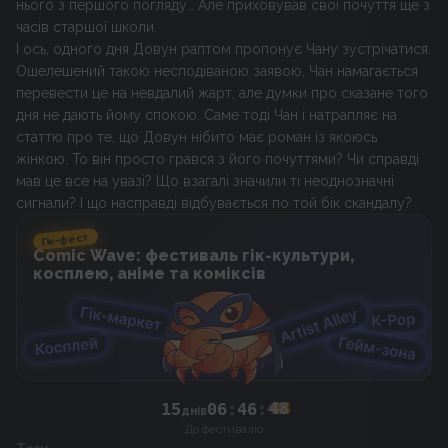
нього з першого погляду… Але приховував свої почуття ще з
часів старшої школи.
І ось, одного дня Довун раптом пропонує Чану зустрічатися.
Ошелешений такою несподіваною заявою, Чан намагається
перевести це на невдалий жарт, але думки про сказане того
дня не дають йому спокою. Саме тоді Чан і натрапляє на
статтю про те, що Довун нібито має роман із якоюсь
жінкою. То він просто грався з його почуттями? Чи справді
мав це все на увазі? Що взагалі значили ті неоднозначні
сигнали? І що насправді відбувається по той бік скандалу?
Гік-фест
Comic Wave: фестиваль гік-культури,
косплею, аніме та коміксів
15
06
:
46
:
48
днів
До фестивалю