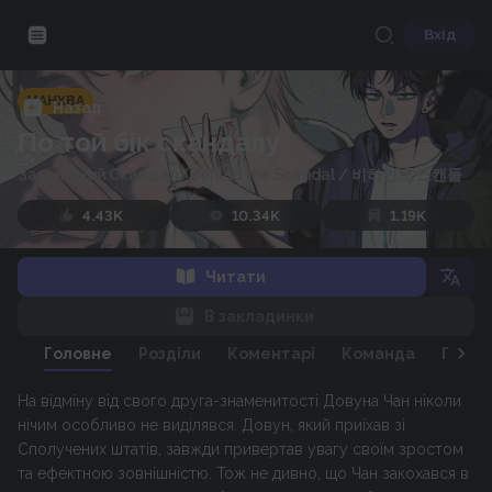
Вхід
МАНХВА
Назад
По той бік скандалу
Закулісний Скандал/Behind the Scandal
/
비하인드 스캔들
4.43K
10.34K
1.19K
Читати
В закладинки
Головне
Розділи
Коментарі
Команда
Персо
На відміну від свого друга-знаменитості Довуна Чан ніколи
нічим особливо не виділявся. Довун, який приїхав зі
Сполучених штатів, завжди привертав увагу своїм зростом
та ефектною зовнішністю. Тож не дивно, що Чан закохався в