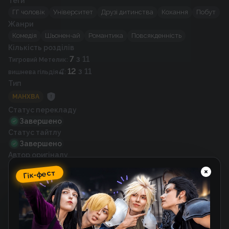
Теги
ГГ чоловік
Університет
Друзі дитинства
Кохання
Побут
Жанри
Комедія
Шьонен-ай
Романтика
Повсякденність
Кількість розділів
7
з 11
Тигровий Метелик
:
12
з 11
вишнева гільдія🍒
:
Тип
МАНХВА
Статус перекладу
Завершено
Статус тайтлу
Завершено
Автор оригіналу
Chilgu (칠구)
Гік-фест
Художник
Chilgu (칠구)
Рік випуску
2023