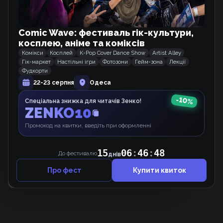
Comic Wave: фестиваль гік-культури,
Схожі тайтли
косплею, аніме та коміксів
Комікси
Косплей
K-Pop Cover Dance Show
Artist Alley
Закохані мимоволі
Гік-маркет
Настільні ігри
Фотозони
Гейм-зона
Лекції
Манхва
Фудкорти
22-23 серпня
Одеса
-
10
%
Спеціальна знижка для читачів Зенко!
ZENKO10
На Видноті
Манхва
Промокод на квитки, введіть при оформленні
15
06
:
46
:
48
До фестивалю
днів
Мій хлопець — Пес
Манґа
Про фест
Купити квиток