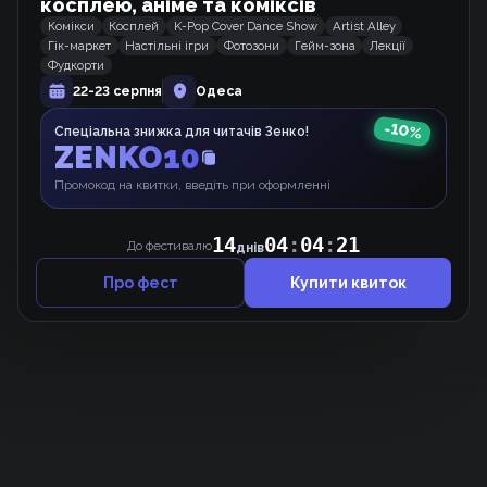
косплею, аніме та коміксів
Комікси
Косплей
K-Pop Cover Dance Show
Artist Alley
Гік-маркет
Настільні ігри
Фотозони
Гейм-зона
Лекції
Терпіння, Моя Леді!
Фудкорти
Манхва
22-23 серпня
Одеса
-
10
%
Спеціальна знижка для читачів Зенко!
ZENKO10
Лиходійка змінює жанр!
Промокод на квитки, введіть при оформленні
Манхва
14
04
:
04
:
21
До фестивалю
днів
Про фест
Купити квиток