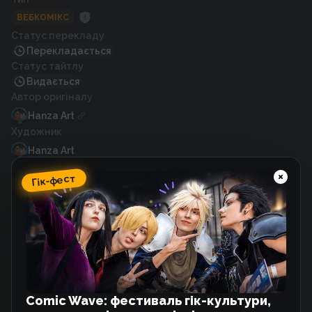
ВЕБКОМІКС
Статус перекладу
Перекладається
Статус тайтлу
Видається
Автор оригіналу
Hanza Art
Художник
Hanza Art
Рік випуску
Гік-фест
2024
Схожі тайтли
Закохана в діда свого колишнього
Вебкомікс
Comic Wave: фестиваль гік-культури,