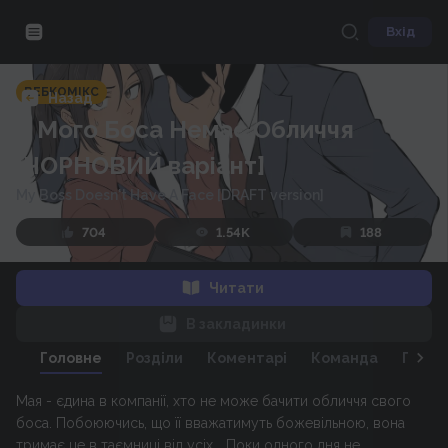
Вхід
ВЕБКОМІКС
Назад
У Мого Боса Немає Обличчя
[ЧОРНОВИЙ варіант]
My Boss Doesn't Have A Face [DRAFT version]
704
1.54K
188
Читати
В закладинки
Головне
Розділи
Коментарі
Команда
Персо
Мая - єдина в компанії, хто не може бачити обличчя свого
боса. Побоюючись, що її вважатимуть божевільною, вона
тримає це в таємниці від усіх... Поки одного дня не