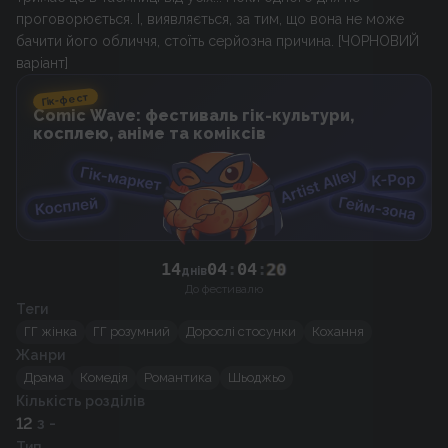
проговорюється. І, виявляється, за тим, що вона не може
бачити його обличчя, стоїть серйозна причина. [ЧОРНОВИЙ
варіант]
Гік-фест
Comic Wave: фестиваль гік-культури,
косплею, аніме та коміксів
14
04
:
04
:
20
днів
До фестивалю
Теги
ГГ жінка
ГГ розумний
Дорослі стосунки
Кохання
Жанри
Драма
Комедія
Романтика
Шьоджьо
Кількість розділів
12
з -
Тип