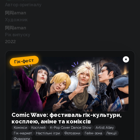
Автор оригіналу
阿闷aman
Художник
阿闷aman
Рік випуску
2022
Гік-фест
Схожі тайтли
Оповідки про Тварин та Людей
Маньхва
Comic Wave: фестиваль гік-культури,
Що під ліжком?
косплею, аніме та коміксів
Маньхва
Комікси
Косплей
K-Pop Cover Dance Show
Artist Alley
Гік-маркет
Настільні ігри
Фотозони
Гейм-зона
Лекції
Фудкорти