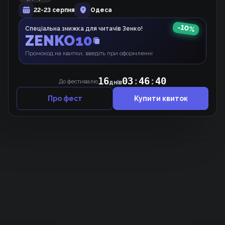
22-23 серпня
Одеса
Ідеальна зовнішність
Вебкомікс
-
10
%
Спеціальна знижка для читачів Зенко!
ZENKO10
Промокод на квитки, введіть при оформленні
16
03
:
46
:
40
До фестивалю
днів
Про фест
Купити квиток