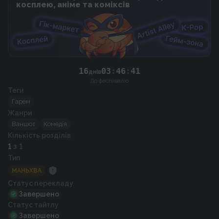
косплею, аніме та коміксів
16
03
:
46
:
40
днів
До фестивалю
Теги
Гарем
Жанри
Ваншот
Комедія
Кількість розділів
1
з 1
Тип
МАНЬХВА
Статус перекладу
Завершено
Статус тайтлу
Завершено