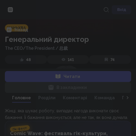
Вхід
МАНЬХВА
Назад
Генеральний директор
The CEO/The President
/
总裁
48
141
74
Читати
В закладинки
Головне
Розділи
Коментарі
Команда
Персо
Жінці, яка шукає роботу, випадає нагода виконати своє
бажання. Її бажання виконується, але не так, як вона думала.
Гік-фест
Comic Wave: фестиваль гік-культури,