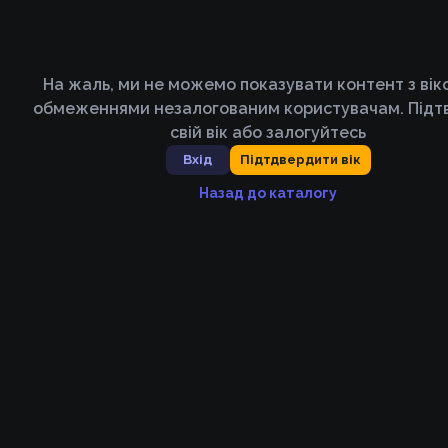
На жаль, ми не можемо показувати контент з ві
обмеженнями незалогованим користувачам. Підт
свій вік або залогуйтесь
Вхід
Підтдвердити вік
Назад до каталогу