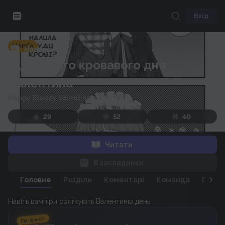
Вхід
МАНҐА
Назад
Щасливого кровавого дня
Валентина
Happy Bloody Valentine
29
52
40
Читати
В закладинки
Головне
Розділи
Коментарі
Команда
Персо
Навіть вампіри святкують Валентинів день.
Гік-фест