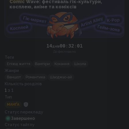
Comic Wave: фестиваль гік-культури,
косплею, аніме та коміксів
00
14
00
:
32
:
днів
До фестивалю
Теги
Епізод життя
Вампіри
Кохання
Школа
Жанри
Ваншот
Романтика
Шьоджьо-ай
Кількість розділів
1
з 1
Тип
МАНҐА
Статус перекладу
Завершено
Статус тайтлу