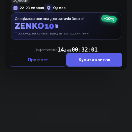
Фудкорти
22-23 серпня
Одеса
Історія про близнюків
Манґа
-
10
%
Спеціальна знижка для читачів Зенко!
ZENKO10
Промокод на квитки, введіть при оформленні
14
00
:
32
:
01
До фестивалю
днів
Про фест
Купити квиток