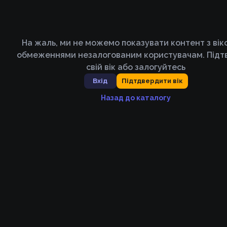
На жаль, ми не можемо показувати контент з ві
обмеженнями незалогованим користувачам. Підт
свій вік або залогуйтесь
Вхід
Підтдвердити вік
Назад до каталогу