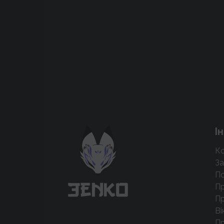
Підтримати проєкт для розвитку
І
крутих нововведень
Ко
Підтримати проєкт
За
По
Пр
Пр
Ві
П