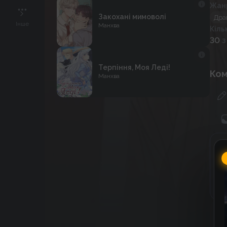
Жан
Закохані мимоволі
Дра
Інше
Манхва
Кіль
30
з
Терпіння, Моя Леді!
Ком
Манхва
Г
C
к
к
До