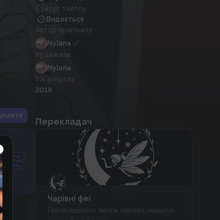
Статус тайтлу
Видається
Автор оригіналу
Nylana
Художник
Nylana
Рік випуску
2019
іслати
Перекладач
Чарівні феї
Перекладаємо манги, манхви, маньхуа