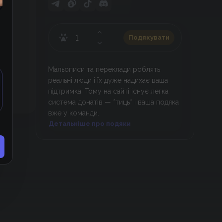
Подякувати
Мальописи та переклади роблять
реальні люди і їх дуже надихає ваша
підтримка! Тому на сайті існує легка
система донатів — *тиць* і ваша подяка
вже у команди.
Детальніше про подяки