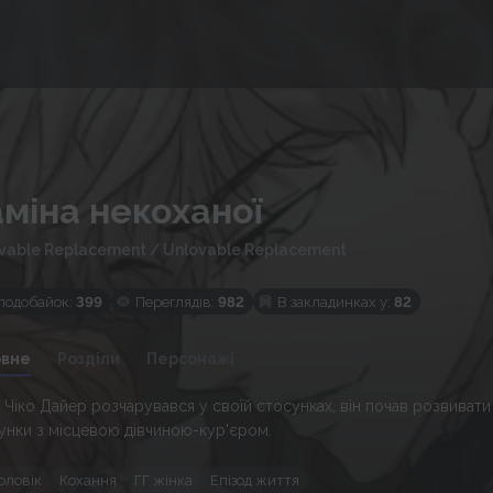
міна некоханої
vable Replacement
/
Unlovable Replacement
подобайок:
399
Переглядів:
982
В закладинках у:
82
овне
Розділи
Персонажі
 Чіко Дайер розчарувався у своїй стосунках, він почав розвивати
унки з місцевою дівчиною-кур'єром.
оловік
Кохання
ГГ жінка
Епізод життя