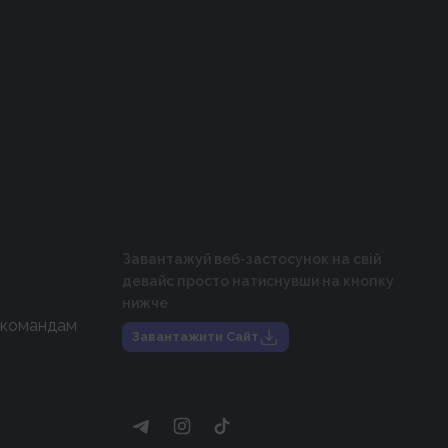
Завантажуй веб-застосунок на свій
девайс просто натиснувши на кнопку
нижче
 командам
Завантажити Сайт