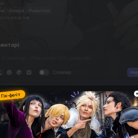
ри
ма
Комедія
Романтика
кість розділів
 -
ентарі
Спойлер
Над
ік-фест
Гік-фест
omic Wave: фестиваль гік-
ультури, косплею, аніме та
оміксів
15
09
:
23
:
30
 фестивалю
днів