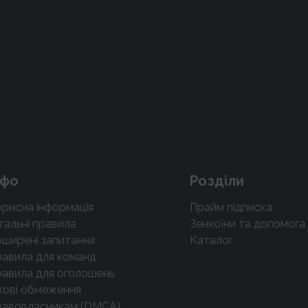
нфо
Розділи
рисна інформація
Прайм підписка
гальні правила
Зенкоїни та допомога
ширені запитання
Каталог
авила для команд
авила для оголошень
кові обмеження
равовласникам (DMCA)