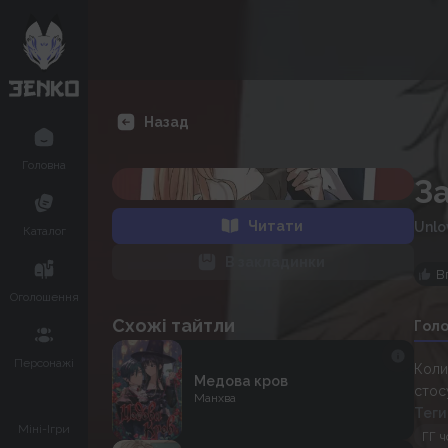
Назад
Головна
За
Читати
Unlo
Каталог
В закладинки
В
Оголошення
Схожі тайтли
Гол
Персонажі
Коли
Медова кров
стос
Манхва
Теги
Міні-Ігри
ГГ ч