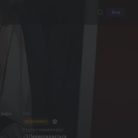
Вхід
 дивні
Тип
ВЕБКОМІКС
Статус перекладу
Перекладається