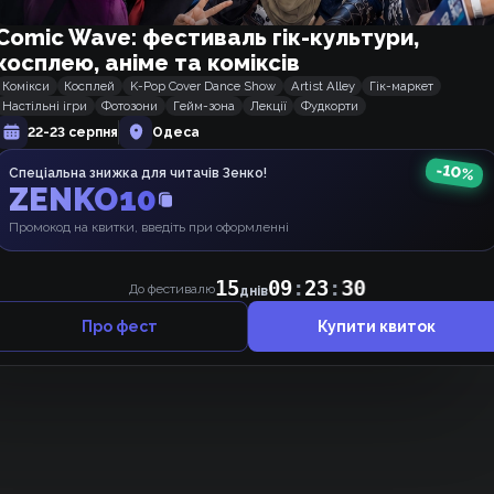
Comic Wave: фестиваль гік-культури,
косплею, аніме та коміксів
Комікси
Косплей
K-Pop Cover Dance Show
Artist Alley
Гік-маркет
Настільні ігри
Фотозони
Гейм-зона
Лекції
Фудкорти
22-23 серпня
Одеса
-
10
%
Спеціальна знижка для читачів Зенко!
ZENKO10
Щось ніхто не коментує, може, почнемо 👉👈 ?
Промокод на квитки, введіть при оформленні
15
09
:
23
:
30
До фестивалю
днів
Про фест
Купити квиток