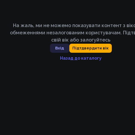
На жаль, ми не можемо показувати контент з ві
обмеженнями незалогованим користувачам. Підт
свій вік або залогуйтесь
Вхід
Підтдвердити вік
Назад до каталогу