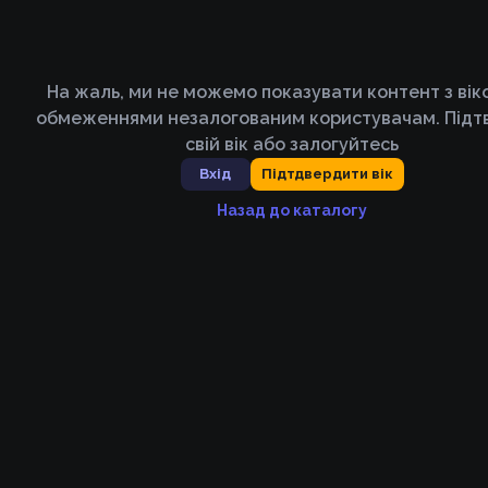
На жаль, ми не можемо показувати контент з ві
обмеженнями незалогованим користувачам. Підт
свій вік або залогуйтесь
Вхід
Підтдвердити вік
Назад до каталогу