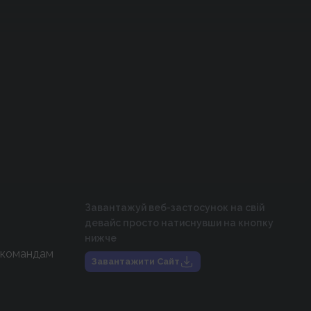
Завантажуй веб-застосунок на свій
девайс просто натиснувши на кнопку
нижче
 командам
Завантажити Сайт