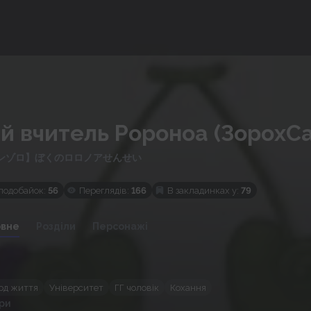
ій вчитель Ророноа (ЗорохС
ンゾロ】ぼくのロロノアせんせい
подобайок:
56
Переглядів:
166
В закладинках у:
79
овне
Розділи
Персонажі
зод життя
Університет
ГГ чоловік
Кохання
ри