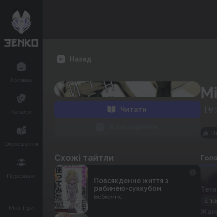
Назад
Головна
М
Читати
【サ
Каталог
В закладинки
В
Оголошення
Схожі тайтли
Гол
Персонажі
-
Повсякденне життя з
рабинею-суккубом
Теги
Вебкомікс
Епі
Міні-Ігри
Жан