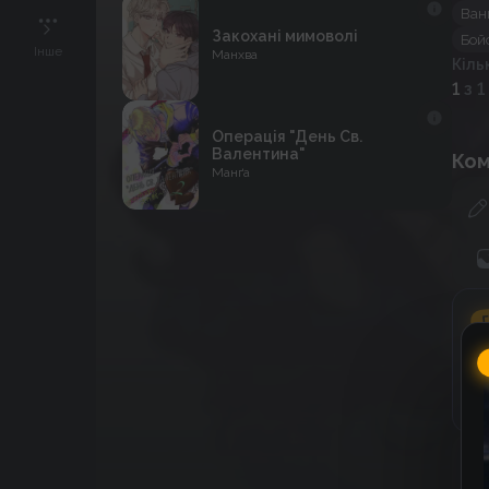
Ван
Закохані мимоволі
Бой
Інше
Манхва
Кіль
1
з 1
Операція "День Св.
Валентина"
Ком
Манґа
Г
C
к
к
До