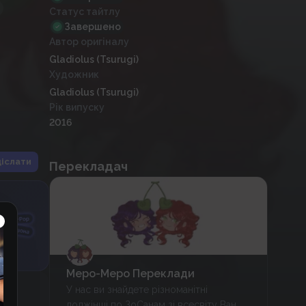
Статус тайтлу
Завершено
Автор оригіналу
Gladiolus (Tsurugi)
Художник
Gladiolus (Tsurugi)
Рік випуску
2016
іслати
Перекладач
Меро-Меро Переклади
У нас ви знайдете різноманітні
доджінші по ЗоСанам зі всесвіту Ван