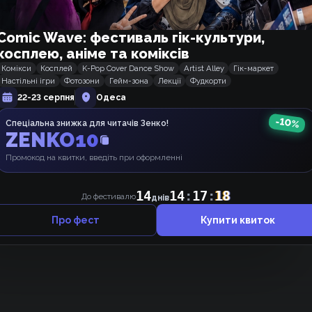
Comic Wave: фестиваль гік-культури,
косплею, аніме та коміксів
Комікси
Косплей
K-Pop Cover Dance Show
Artist Alley
Гік-маркет
Настільні ігри
Фотозони
Гейм-зона
Лекції
Фудкорти
22-23 серпня
Одеса
-
10
%
Спеціальна знижка для читачів Зенко!
Щось ніхто не коментує, може, почнемо 👉👈 ?
ZENKO10
Промокод на квитки, введіть при оформленні
14
14
:
17
:
18
До фестивалю
днів
Про фест
Купити квиток