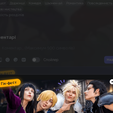
шот
Доджінші
Комедія
Шьонен-ай
Романтика
Повсякденність
ові мистецтва
кість розділів
ентарі
Спойлер
Над
ік-фест
omic Wave: фестиваль гік-
Гік-фест
ультури, косплею, аніме та
оміксів
14
14
:
17
:
17
 фестивалю
днів