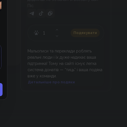
Піс.
Подякувати
Мальописи та переклади роблять
реальні люди і їх дуже надихає ваша
підтримка! Тому на сайті існує легка
система донатів — *тиць* і ваша подяка
вже у команди.
Детальніше про подяки