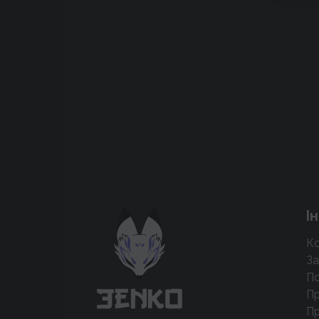
Підтримати проєкт для розвитку
І
крутих нововведень
Ко
Підтримати проєкт
За
По
Пр
Пр