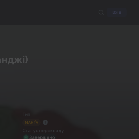
Вхід
анджі)
Тип
МАНҐА
Статус перекладу
Завершено