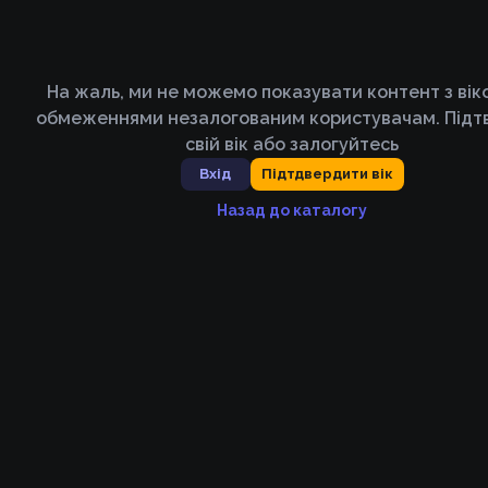
На жаль, ми не можемо показувати контент з ві
обмеженнями незалогованим користувачам. Підт
свій вік або залогуйтесь
Вхід
Підтдвердити вік
Назад до каталогу