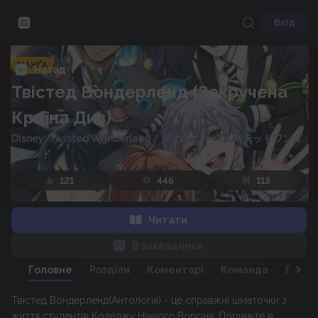
Вхід
МАНҐА
Назад
Твістед Вондерленд (Закручена
Країна Див)
Disney: Twisted Wonderland
/
ディズニー ツイステッドワンダ
ーランド
121
446
113
Читати
В закладинки
Головне
Розділи
Коментарі
Команда
Персо
Твістед Вондерленд(Антологія) - це справжні шматочки з
життя студентів Коледжу Нічного Ворона. Пориньте в