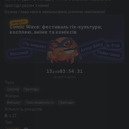
пригоди разом з ними!
Кожна глава манги намальована різними манґаками!
Гік-фест
Comic Wave: фестиваль гік-культури,
косплею, аніме та коміксів
13
03
:
54
:
31
днів
До фестивалю
Теги
Школа
Пригоди
Жанри
Ваншот
Повсякденність
Пригоди
Кількість розділів
6
з 17
Тип