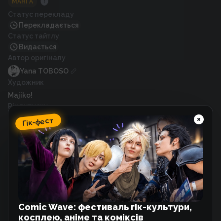
МАНҐА
Статус перекладу
Перекладається
Статус тайтлу
Видається
Автор оригіналу
Yana TOBOSO
Художник
Majiko!
Рік випуску
2020
Гік-фест
Схожі тайтли
Твістед Вондерленд (Закручена Країна
Див)
Манґа
Comic Wave: фестиваль гік-культури,
косплею, аніме та коміксів