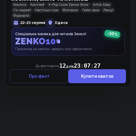
Комікси
Косплей
K-Pop Cover Dance Show
Artist Alley
Гік-маркет
Настільні ігри
Фотозони
Гейм-зона
Лекції
Терпіння, Моя Леді!
Фудкорти
Манхва
22-23 серпня
Одеса
-
10
%
Спеціальна знижка для читачів Зенко!
ZENKO10
Принцеса-віщунка
Манхва
Промокод на квитки, введіть при оформленні
12
23
:
07
:
27
До фестивалю
днів
Про фест
Купити квиток