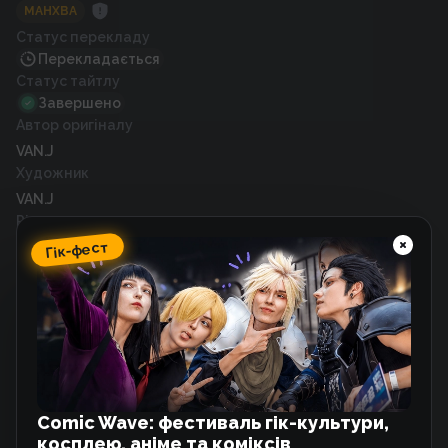
МАНХВА
Статус перекладу
Перекладається
Статус тайтлу
Завершено
Автор оригіналу
VAN.J
Художник
VAN.J
Рік випуску
2020
Гік-фест
Схожі тайтли
Головні герої опинились у пастці мого
маєтку
Манхва
Comic Wave: фестиваль гік-культури,
косплею, аніме та коміксів