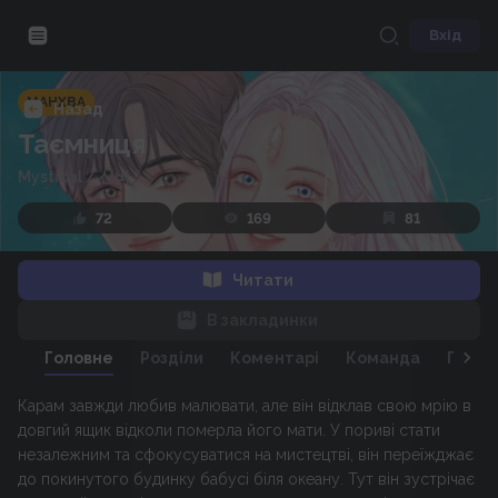
Вхід
МАНХВА
Назад
Таємниця
Mystical
/
신비
72
169
81
Читати
В закладинки
Головне
Розділи
Коментарі
Команда
Персо
Карам завжди любив малювати, але він відклав свою мрію в
довгий ящик відколи померла його мати. У пориві стати
незалежним та сфокусуватися на мистецтві, він переїжджає
до покинутого будинку бабусі біля океану. Тут він зустрічає