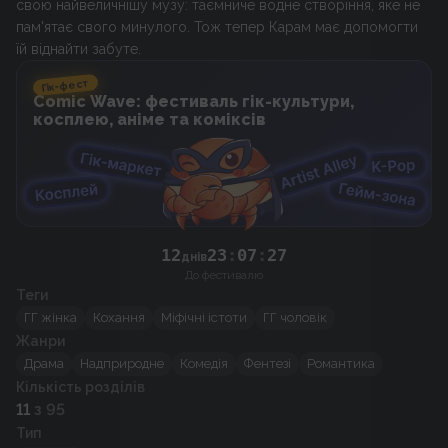
свою найвеличнішу музу: таємниче водне створіння, яке не
пам'ятає свого минулого. Тож тепер Карам має допомогти
їй віднайти забуте.
Гік-фест
Comic Wave: фестиваль гік-культури,
косплею, аніме та коміксів
12
23
:
07
:
26
днів
До фестивалю
Теги
ГГ жінка
Кохання
Міфічні істоти
ГГ чоловік
Жанри
Драма
Надприродне
Комедія
Фентезі
Романтика
Кількість розділів
11
з 95
Тип