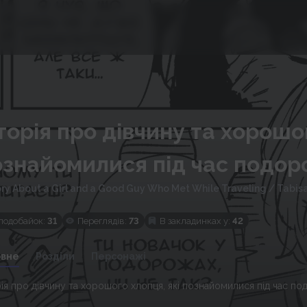
торія про дівчину та хорошо
ознайомилися під час подор
ory About a Girl and a Good Guy Who Met While Traveling
/
Tabisa
подобайок:
31
Переглядів:
73
В закладинках у:
42
овне
Розділи
Персонажі
рія про дівчину та хорошого хлопця, які познайомилися під час по