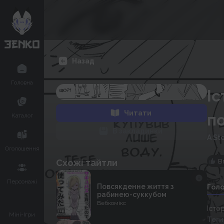
Назад
Головна
Іс
Читати
п
Каталог
В закладинки
A St
Оголошення
В
Схожі тайтли
Персонажі
Повсякденне життя з
Гол
рабинею-суккубом
Вебкомікс
Істо
Міні-Ігри
Теги