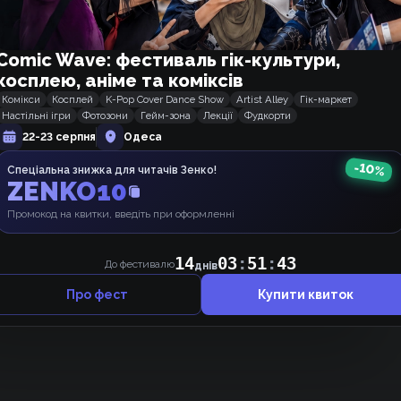
Comic Wave: фестиваль гік-культури,
косплею, аніме та коміксів
Комікси
Косплей
K-Pop Cover Dance Show
Artist Alley
Гік-маркет
Настільні ігри
Фотозони
Гейм-зона
Лекції
Фудкорти
22-23 серпня
Одеса
-
10
%
Спеціальна знижка для читачів Зенко!
Щось ніхто не коментує, може, почнемо 👉👈 ?
ZENKO10
Промокод на квитки, введіть при оформленні
14
03
:
51
:
43
До фестивалю
днів
Про фест
Купити квиток