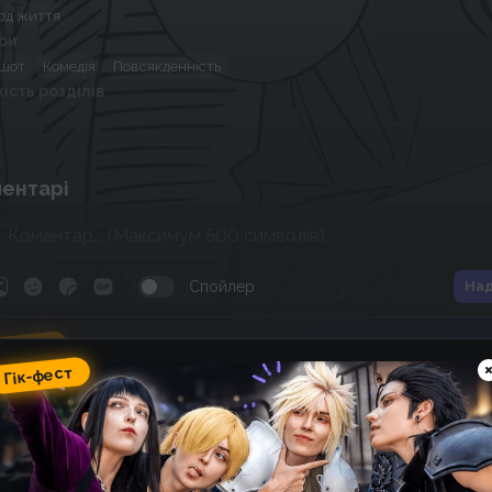
зод життя
ри
шот
Комедія
Повсякденність
кість розділів
ентарі
Спойлер
Над
ік-фест
omic Wave: фестиваль гік-
Гік-фест
ультури, косплею, аніме та
оміксів
14
03
:
51
:
43
 фестивалю
днів