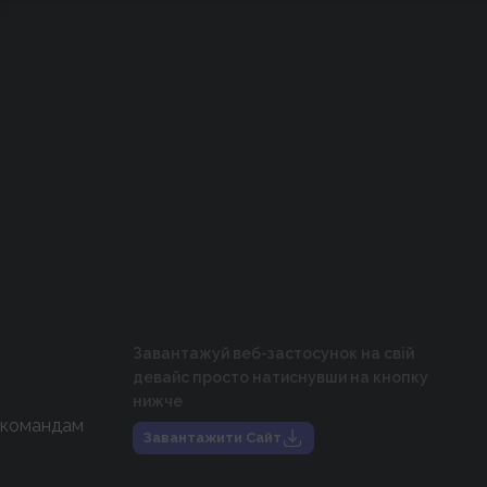
Завантажуй веб-застосунок на свій
девайс просто натиснувши на кнопку
нижче
 командам
Завантажити Сайт