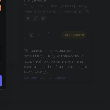
Полудниця
Полудниця - це команда по перекладу
манґи/манхв/коміксів українською🇺🇦
Подякувати
Мальописи та переклади роблять
реальні люди і їх дуже надихає ваша
підтримка! Тому на сайті існує легка
система донатів — *тиць* і ваша подяка
вже у команди.
Детальніше про подяки