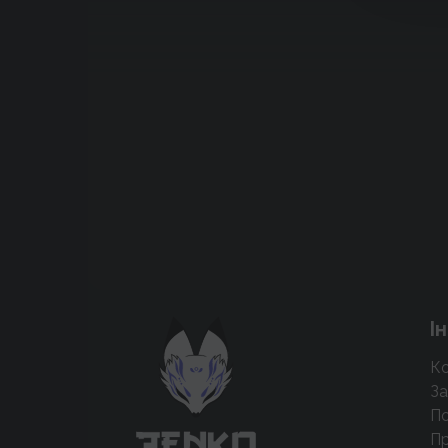
Підтримати проєкт для розвитку
І
крутих нововведень
Ко
Підтримати проєкт
За
По
Пр