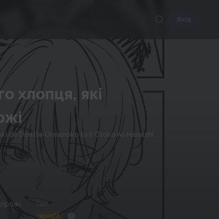
Вхід
го хлопця, які
ожі
ki de Deatta Onnanoko to li Otoko no Hanashi
дорожі.
Тип
МАНҐА