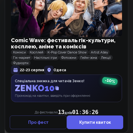
Саекі-сан
Художник
Казутаке Хадзано
Рік випуску
2022
Comic Wave: фестиваль гік-культури,
косплею, аніме та коміксів
Комікси
Косплей
K-Pop Cover Dance Show
Artist Alley
Гік-маркет
Настільні ігри
Фотозони
Гейм-зона
Лекції
Схожі тайтли
Фудкорти
22-23 серпня
Одеса
Сусідський ангел сильно мене балує
-
10
%
Спеціальна знижка для читачів Зенко!
Манґа
ZENKO10
Промокод на квитки, введіть при оформленні
Однокласниця що сидить біля мене,
дивиться на мене хтивими очима
13
01
:
36
:
26
До фестивалю
днів
Манґа
Про фест
Купити квиток