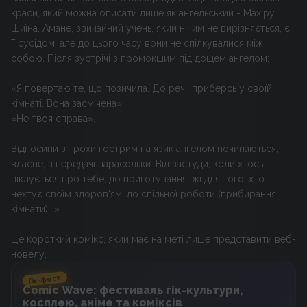
краси, який можна описати лише як ангельський - Махіру
Шиїна. Амане, звичайний учень, який нічим не вирізняється, є
її сусідом, але до цього часу вони не спілкувалися між
собою. Після зустрічі з промокшим під дощем ангелом:
«Я повертаю те, що позичила. До речі, приберсь у своїй
кімнаті. Вона засмічена».
«Не твоя справа».
Відносини з трохи гострим на язик ангелом починаються,
власне, з передачі парасольки. Від застуди, коли хтось
піклується про тебе, до приготування їжі для того, хто
нехтує своїм здоров'ям, до спільної роботи (прибирання
кімнати)...».
Це короткий комікс, який має на меті лише представити веб-
новелу.
Гік-фест
Comic Wave: фестиваль гік-культури,
косплею, аніме та коміксів