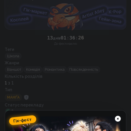
13
01
:
36
:
26
днів
До фестивалю
Теги
Школа
Жанри
Ваншот
Комедія
Романтика
Повсякденність
Кількість розділів
1
з 1
Тип
МАНҐА
Статус перекладу
Завершено
Статус тайтлу
Гік-фест
Завершено
Автор оригіналу