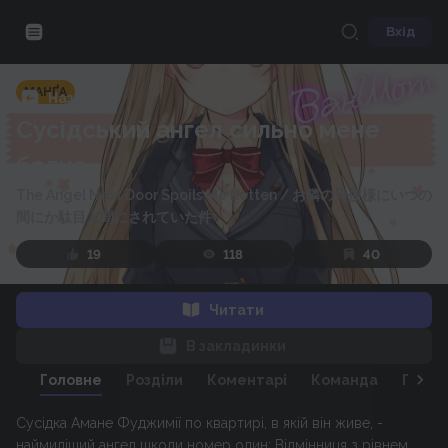
Вхід
МАНҐА
Назад
Сусідський ангел сильно мене
балує
The Angel Next Door Spoils Me Rotten
/
お隣の天使様にいつの
間にか駄目人間にされていた件
19
118
40
Читати
В закладинки
Головне
Розділи
Коментарі
Команда
Персо
Сусідка Амане Фуджимії по квартирі, в якій він живе, -
наймиліший ангел школи номер один: Відмінниця з рівнем