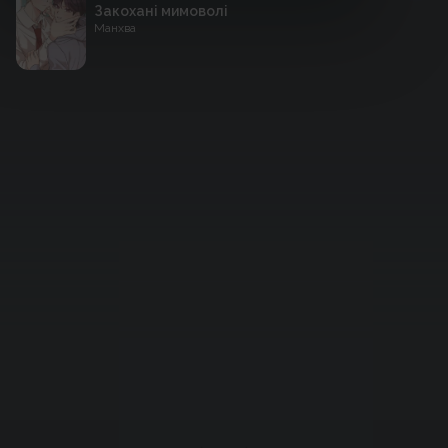
Закохані мимоволі
Манхва
Підтримати проєкт для розвитку