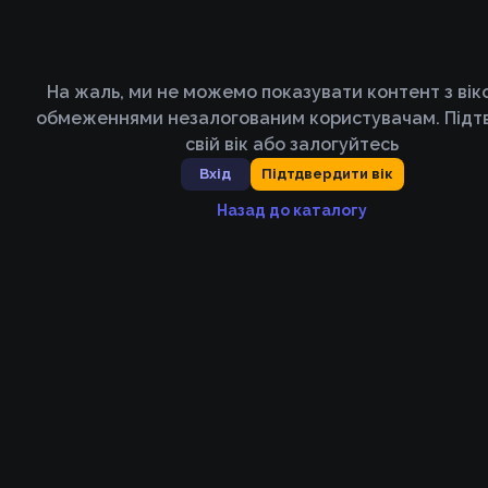
На жаль, ми не можемо показувати контент з ві
обмеженнями незалогованим користувачам. Підт
свій вік або залогуйтесь
Вхід
Підтдвердити вік
Назад до каталогу