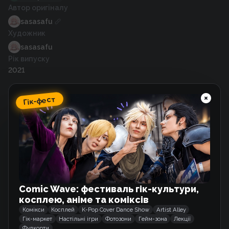
Автор оригіналу
sasasafu
Художник
sasasafu
Рік випуску
2021
Гік-фест
Схожі тайтли
Повсякденне життя з рабинею-суккубом
Вебкомікс
Comic Wave: фестиваль гік-культури,
Моя їжа здається дуже милою
косплею, аніме та коміксів
Маньхва
Комікси
Косплей
K-Pop Cover Dance Show
Artist Alley
Гік-маркет
Настільні ігри
Фотозони
Гейм-зона
Лекції
Фудкорти