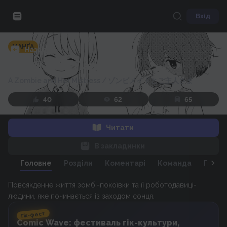
Вхід
МАНҐА
Назад
Зомбі та її Пані
A Zombie and Her Mistress
/
ゾンビメイドとご主人さま
40
62
65
Читати
В закладинки
Головне
Розділи
Коментарі
Команда
Персо
Повсякденне життя зомбі-покоївки та її роботодавиці-
людини, яке починається із заходом сонця.
Гік-фест
Comic Wave: фестиваль гік-культури,