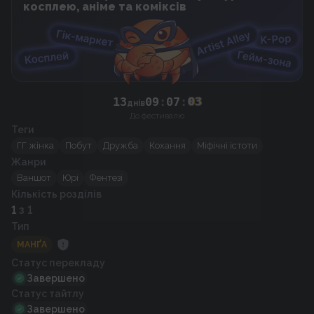
косплею, аніме та коміксів
13
09
:
07
:
03
днів
До фестивалю
Теги
ГГ жінка
Побут
Дружба
Кохання
Міфічні істоти
Жанри
Ваншот
Юрі
Фентезі
Кількість розділів
1
з 1
Тип
МАНҐА
Статус перекладу
Завершено
Статус тайтлу
Завершено