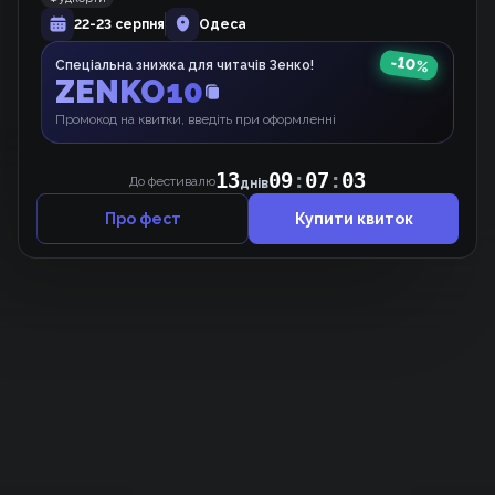
22-23 серпня
Одеса
Терпіння, Моя Леді!
Манхва
-
10
%
Спеціальна знижка для читачів Зенко!
ZENKO10
Промокод на квитки, введіть при оформленні
13
09
:
07
:
03
До фестивалю
днів
Про фест
Купити квиток