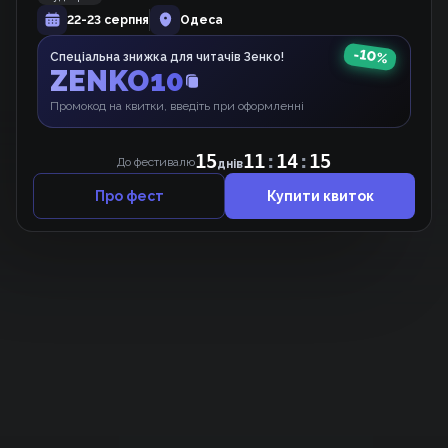
22-23 серпня
Одеса
Вижити як покоївка в грі жахів
Манхва
-
10
%
Спеціальна знижка для читачів Зенко!
ZENKO10
Промокод на квитки, введіть при оформленні
15
11
:
14
:
15
До фестивалю
днів
Про фест
Купити квиток