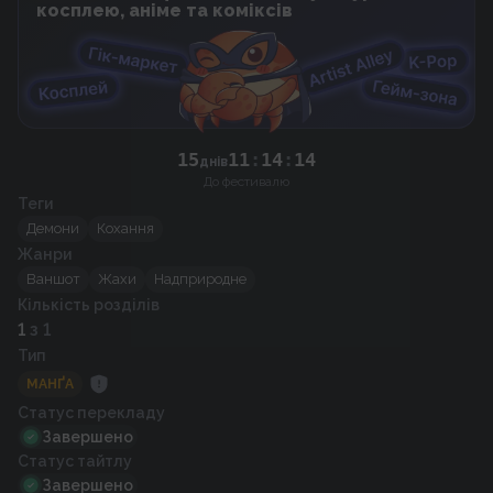
косплею, аніме та коміксів
15
11
:
14
:
14
днів
До фестивалю
Теги
Демони
Кохання
Жанри
Ваншот
Жахи
Надприродне
Кількість розділів
1
з 1
Тип
МАНҐА
Статус перекладу
Завершено
Статус тайтлу
Завершено