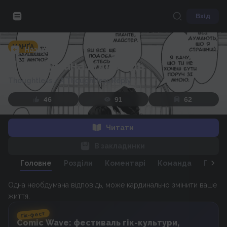
Вхід
МАНҐА
Назад
Необдумана відповідь
Thoughtless
/
A Thoughtless Reply
46
91
62
Читати
В закладинки
Головне
Розділи
Коментарі
Команда
Персо
Одна необдумана відповідь, може кардинально змінити ваше
життя.
Гік-фест
Comic Wave: фестиваль гік-культури,