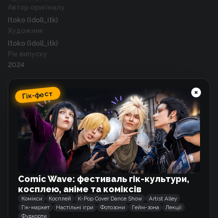
Автор оригіналу
Itoko (Idoll_itk)
Художник
Itoko (Idoll_itk)
Рік випуску
2024
Гік-фест
Схожі тайтли
Не зіскакуй!
Манґа
Comic Wave: фестиваль гік-культури,
Хто?
косплею, аніме та коміксів
Манґа
Комікси
Косплей
K-Pop Cover Dance Show
Artist Alley
Гік-маркет
Настільні ігри
Фотозони
Гейм-зона
Лекції
Фудкорти