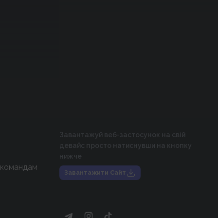
Завантажуй веб-застосунок на свій
девайс просто натиснувши на кнопку
нижче
 командам
Завантажити Сайт