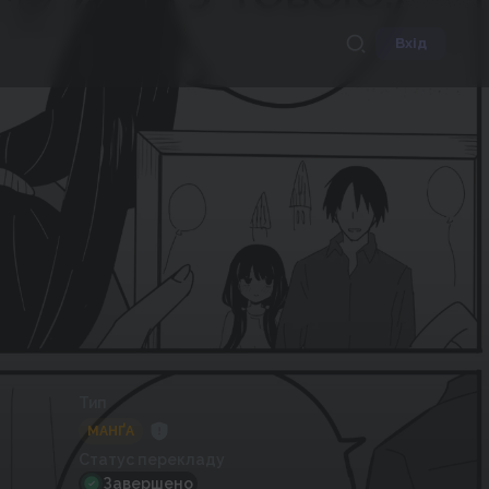
Вхід
Тип
МАНҐА
Статус перекладу
Завершено