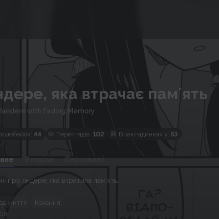
дере, яка втрачає памʼять
Yandere with Fading Memory
подобайок:
44
Переглядів:
102
В закладинках у:
53
овне
Розділи
Персонажі
ія про яндере, яка втратила памʼять.
зод життя
Кохання
ри