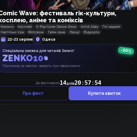
Comic Wave: фестиваль гік-культури,
косплею, аніме та коміксів
Комікси
Косплей
K-Pop Cover Dance Show
Artist Alley
Гік-маркет
Настільні ігри
Фотозони
Гейм-зона
Лекції
Фудкорти
22-23 серпня
Одеса
Щось ніхто не коментує, може, почнемо 👉👈 ?
-
10
%
Спеціальна знижка для читачів Зенко!
ZENKO10
Промокод на квитки, введіть при оформленні
14
20
:
57
:
53
До фестивалю
днів
Про фест
Купити квиток