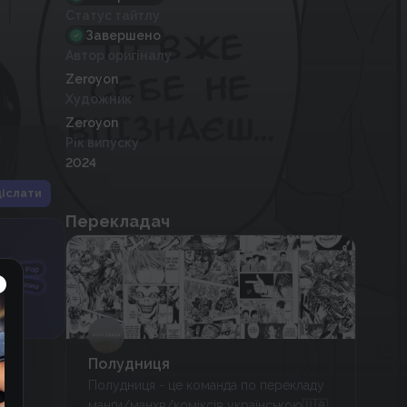
Статус тайтлу
Завершено
Автор оригіналу
Zeroyon
Художник
Zeroyon
Рік випуску
2024
іслати
Перекладач
Полудниця
Полудниця - це команда по перекладу
манґи/манхв/коміксів українською🇺🇦