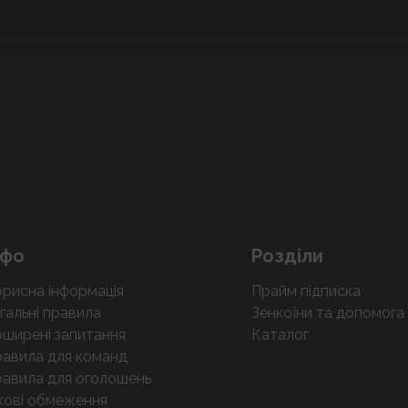
нфо
Розділи
рисна інформація
Прайм підписка
гальні правила
Зенкоїни та допомога
ширені запитання
Каталог
авила для команд
авила для оголошень
кові обмеження