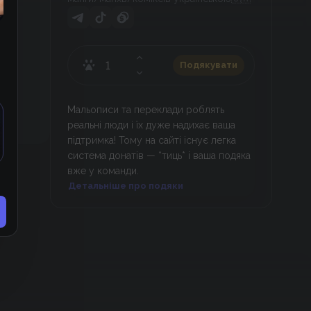
Подякувати
Мальописи та переклади роблять
реальні люди і їх дуже надихає ваша
підтримка! Тому на сайті існує легка
система донатів — *тиць* і ваша подяка
вже у команди.
Детальніше про подяки