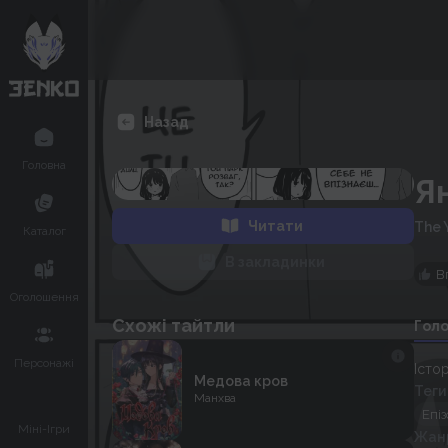
Назад
Головна
Ян
Читати
The 
Каталог
В закладинки
В
Оголошення
Схожі тайтли
Гол
Персонажі
Істор
Медова кров
Теги
Манхва
Епі
Міні-Ігри
Жан