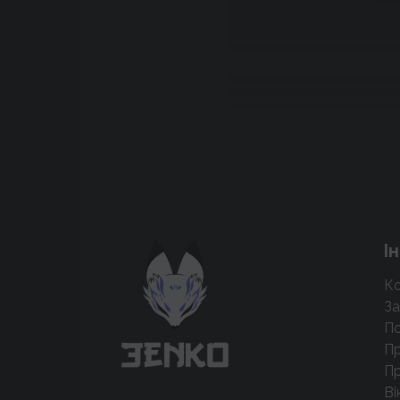
Підтримати проєкт для розвитку
І
крутих нововведень
Ко
Підтримати проєкт
За
По
Пр
Пр
Ві