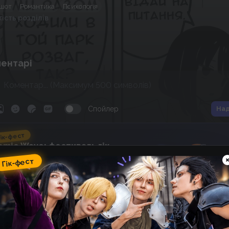
шот
Романтика
Психологія
кість розділів
ентарі
Спойлер
Над
ік-фест
omic Wave: фестиваль гік-
ультури, косплею, аніме та
Гік-фест
оміксів
14
20
:
57
:
53
 фестивалю
днів