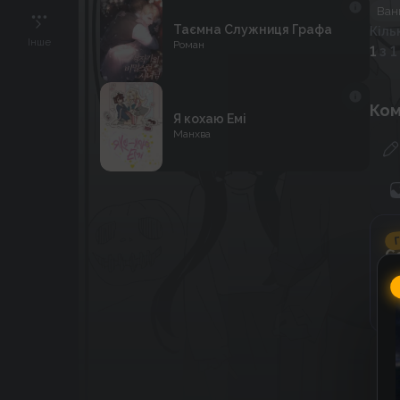
Ван
Таємна Служниця Графа
Кіль
Інше
Роман
1
з 1
Ком
Я кохаю Емі
Манхва
Г
C
к
к
До