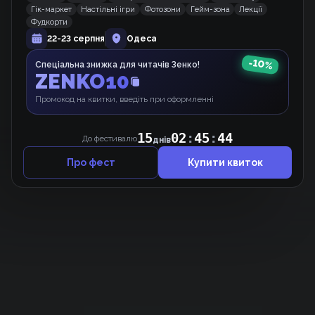
Гік-маркет
Настільні ігри
Фотозони
Гейм-зона
Лекції
Вебкомікс
Фудкорти
22-23 серпня
Одеса
-
10
%
Спеціальна знижка для читачів Зенко!
Маленький грибочок
ZENKO10
Маньхва
Промокод на квитки, введіть при оформленні
15
02
:
45
:
43
До фестивалю
днів
Про фест
Купити квиток