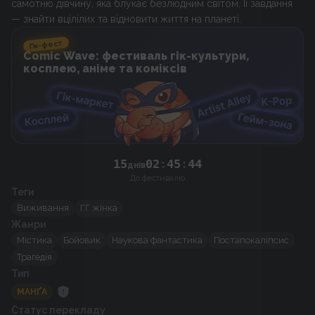
самотню дівчину, яка блукає безлюдним світом. Її завдання
— знайти вцілілих та відновити життя на планеті.
Гік-фест
Comic Wave: фестиваль гік-культури,
косплею, аніме та коміксів
15
02
:
45
:
44
днів
До фестивалю
Теги
Виживання
ГГ жінка
Жанри
Містика
Бойовик
Наукова фантастика
Постапокаліпсис
Трагедія
Тип
МАНҐА
Статус перекладу