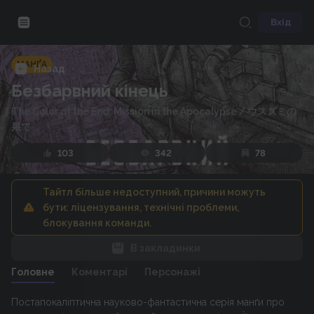
Вхід
МАНҐА
Назад
Безбарвний кінець
The Color of the End: Mission in the Apocalypse
/
ウスズミの
果て
103
342
78
Тайтл більше недоступний, причини можуть
бути: ліцензування, технічні проблеми,
блокування команди.
В закладинки
Головне
Коментарі
Персонажі
Постапокаліптична науково-фантастична серія манґи про