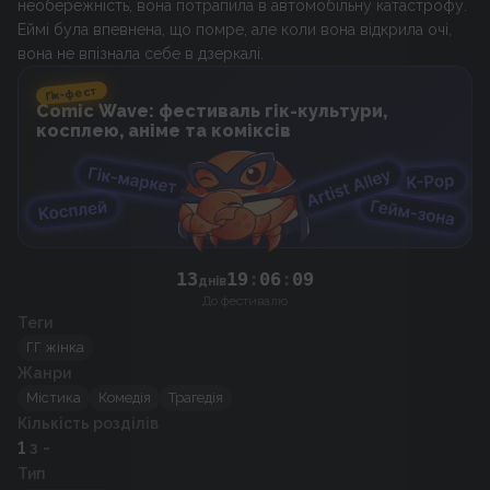
необережність, вона потрапила в автомобільну катастрофу.
Еймі була впевнена, що помре, але коли вона відкрила очі,
вона не впізнала себе в дзеркалі.
Гік-фест
Comic Wave: фестиваль гік-культури,
косплею, аніме та коміксів
13
19
:
06
:
08
днів
До фестивалю
Теги
ГГ жінка
Жанри
Містика
Комедія
Трагедія
Кількість розділів
1
з -
Тип