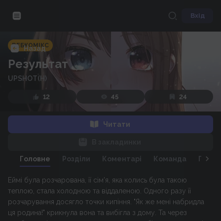
Вхід
ВЕБКОМІКС
Назад
Результат
UPSHOT(H)
12
45
24
Читати
В закладинки
Головне
Розділи
Коментарі
Команда
Персо
Еймі була розчарована, її сім'я, яка колись була такою
теплою, стала холодною та віддаленою. Одного разу її
розчарування досягло точки кипіння. "Як же мені набридла
ця родина!" крикнула вона та вибігла з дому. Та через