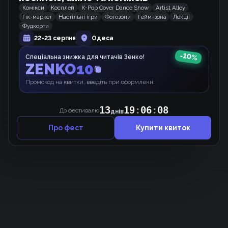
Комікси
Косплей
K-Pop Cover Dance Show
Artist Alley
Гік-маркет
Настільні ігри
Фотозони
Гейм-зона
Лекції
Медова кров
Фудкорти
Манхва
22-23 серпня
Одеса
-
10
%
Спеціальна знижка для читачів Зенко!
ZENKO10
Принцеса-віщунка
Манхва
Промокод на квитки, введіть при оформленні
13
19
:
06
:
08
До фестивалю
днів
Про фест
Купити квиток