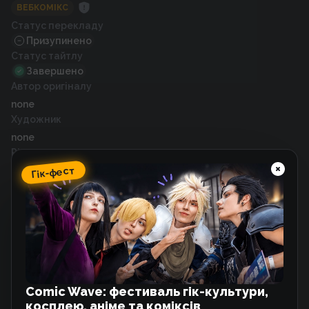
ВЕБКОМІКС
Статус перекладу
Призупинено
Статус тайтлу
Завершено
Автор оригіналу
none
Художник
none
Рік випуску
2020
Гік-фест
Схожі тайтли
Дівчина-зайчик та Культ
Вебкомікс
Comic Wave: фестиваль гік-культури,
косплею, аніме та коміксів