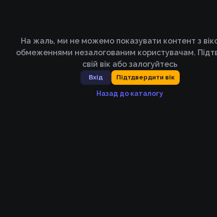
На жаль, ми не можемо показувати контент з ві
обмеженнями незалогованим користувачам. Підт
свій вік або залогуйтесь
Вхід
Підтдвердити вік
Назад до каталогу