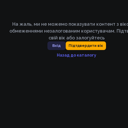
На жаль, ми не можемо показувати контент з ві
обмеженнями незалогованим користувачам. Підт
свій вік або залогуйтесь
Вхід
Підтдвердити вік
Назад до каталогу