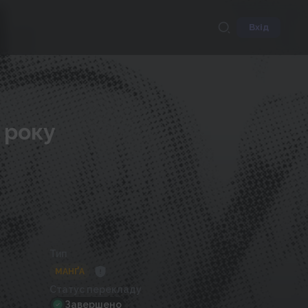
Вхід
 року
Тип
МАНҐА
Статус перекладу
Завершено