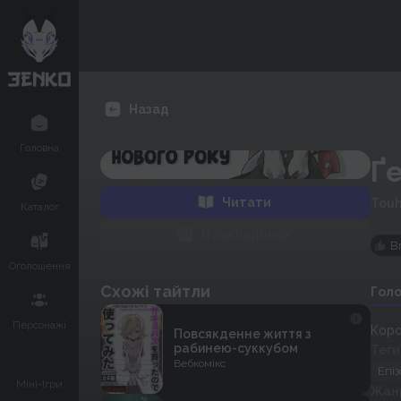
Назад
Головна
Ґ
Читати
Touh
Каталог
В закладинки
В
Оголошення
Схожі тайтли
Гол
Персонажі
Коро
Повсякденне життя з
рабинею-суккубом
Теги
Вебкомікс
Епі
Міні-Ігри
Жан