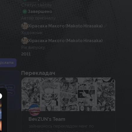
Статус тайтлу
Завершено
Автор оригіналу
Хірасака Макото (Makoto Hirasaka)
Художник
Хірасака Макото (Makoto Hirasaka)
Рік випуску
2011
іслати
Перекладач
BevZUN's Team
займаємось перекладом манг по