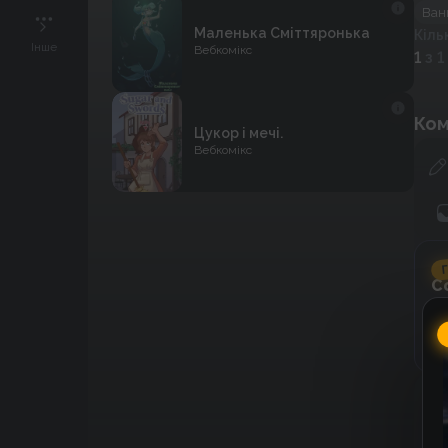
Ван
Маленька Сміттяронька
Кіль
Інше
Вебкомікс
1
з 1
Ком
Цукор і мечі.
Вебкомікс
Г
C
к
к
До