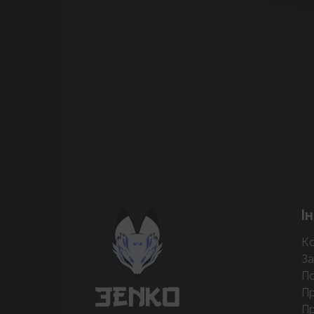
Підтримати проєкт для розвитку
І
крутих нововведень
Ко
Підтримати проєкт
За
По
Пр
Пр