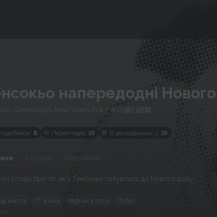
енсокьо напередодні Нового
ou - Gensokyo’s New Year’s Eve
/
年の瀬幻想郷
подобайок:
8
Переглядів:
16
В закладинках у:
16
овне
Розділи
Персонажі
ткі історії про те, як у Ґенсокьо готуються до Нового року.
зод життя
ГГ жінка
Міфічні істоти
Побут
ри