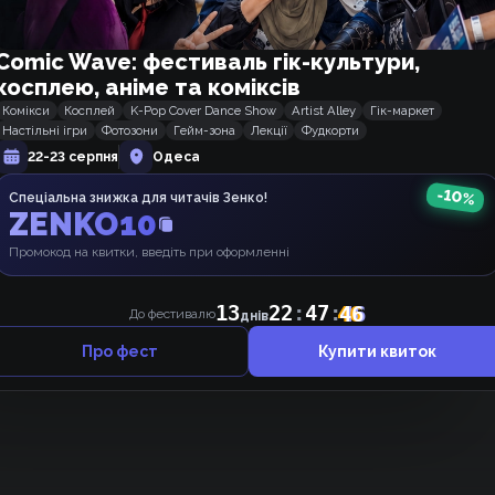
Comic Wave: фестиваль гік-культури,
косплею, аніме та коміксів
Комікси
Косплей
K-Pop Cover Dance Show
Artist Alley
Гік-маркет
Настільні ігри
Фотозони
Гейм-зона
Лекції
Фудкорти
22-23 серпня
Одеса
Щось ніхто не коментує, може, почнемо 👉👈 ?
-
10
%
Спеціальна знижка для читачів Зенко!
ZENKO10
Промокод на квитки, введіть при оформленні
13
22
:
47
:
46
До фестивалю
днів
Про фест
Купити квиток