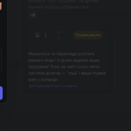
всесвіту Тохо Проджект, на данний
момент роботи добавляються
повільно, бо головний перекладач,
служить в армії
Подякувати
Мальописи та переклади роблять
реальні люди і їх дуже надихає ваша
підтримка! Тому на сайті існує легка
система донатів — *тиць* і ваша подяка
вже у команди.
Детальніше про подяки