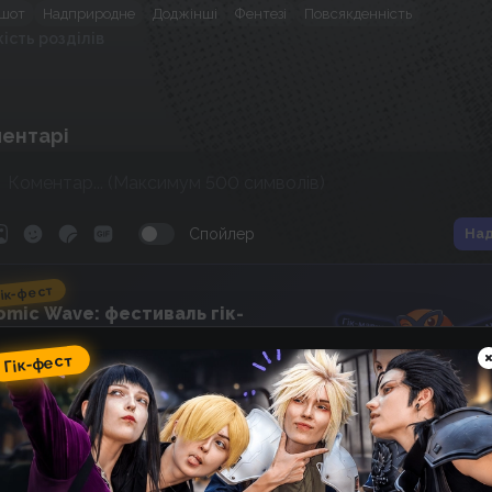
шот
Надприродне
Доджінші
Фентезі
Повсякденність
кість розділів
ентарі
Спойлер
Над
ік-фест
omic Wave: фестиваль гік-
ультури, косплею, аніме та
оміксів
Гік-фест
13
22
:
47
:
46
 фестивалю
днів