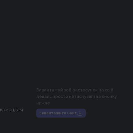
Завантажуй веб-застосунок на свій
девайс просто натиснувши на кнопку
нижче
 командам
Завантажити Сайт