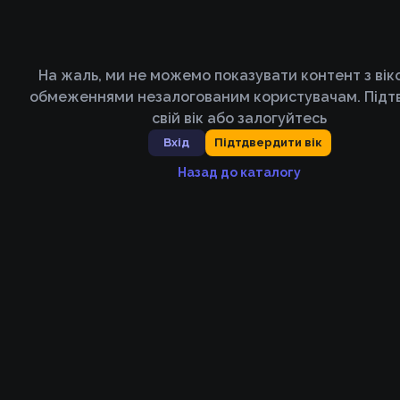
На жаль, ми не можемо показувати контент з ві
обмеженнями незалогованим користувачам. Підт
свій вік або залогуйтесь
Вхід
Підтдвердити вік
Назад до каталогу