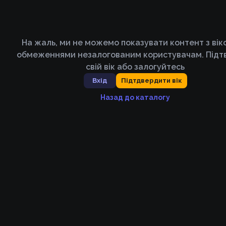
На жаль, ми не можемо показувати контент з ві
обмеженнями незалогованим користувачам. Підт
свій вік або залогуйтесь
Вхід
Підтдвердити вік
Назад до каталогу