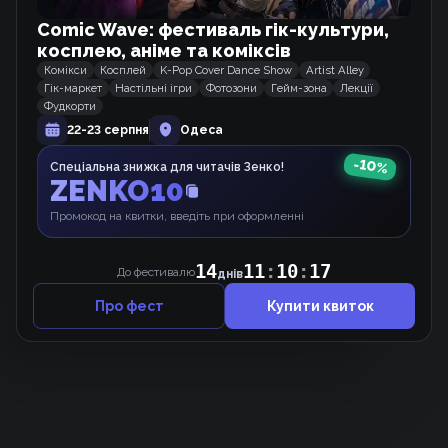
Comic Wave: фестиваль гік-культури,
Від Солдата до Монарха
косплею, аніме та коміксів
Манхва
Комікси
Косплей
K-Pop Cover Dance Show
Artist Alley
Гік-маркет
Настільні ігри
Фотозони
Гейм-зона
Лекції
Фудкорти
22-23 серпня
Одеса
100-та регресія гравця максимального
рівня
-
10
%
Спеціальна знижка для читачів Зенко!
Манхва
ZENKO10
Промокод на квитки, введіть при оформленні
Професор Академії під прикриттям
Манхва
14
11
:
10
:
17
До фестивалю
днів
Про фест
Купити квиток