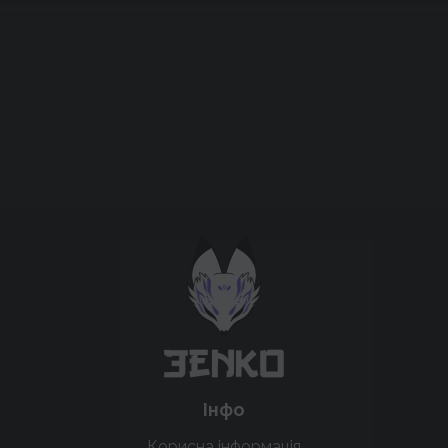
Підтримати проєкт для розвитку
крутих нововведень
Підтримати проєкт
Інфо
Корисна інформація