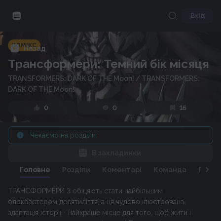
Вхід
КОМІКС
Назад
Трансформери: Темний бік місяця
TRANSFORMERS: DARK OF THE Moon!
/
TRANSFORMERS:
DARK OF THE Moon!
0
0
16
Чекаємо на розділи
В закладинки
Головне
Розділи
Коментарі
Команда
Персо
ТРАНСФОРМЕРИ 3 обіцяють стати найбільшим
блокбастером десятиліття, а ця чудово ілюстрована
адаптація історії - найкраще місце для того, щоб жити і