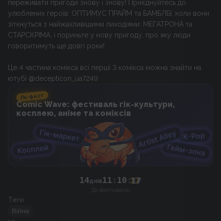
переживати пригоди знову і знову! Приєднуйтесь до
улюблених героїв: ОПТИМУС ПРАЙМ та БАМБЛБІ, коли вони
зіткнуться з найжахливішими лиходіями: МЕГАТРОНА та
СТАРСКРІМА, і пориньте у нову пригоду, про яку люди
говоритимуть ще довгі роки!
Це 4 частина комікса всі перші 3 комікса можна знайти на
ютубі @decepticon_ua7249
Гік-фест
Comic Wave: фестиваль гік-культури,
косплею, аніме та коміксів
14
11
:
10
:
17
днів
До фестивалю
Теги
Війна