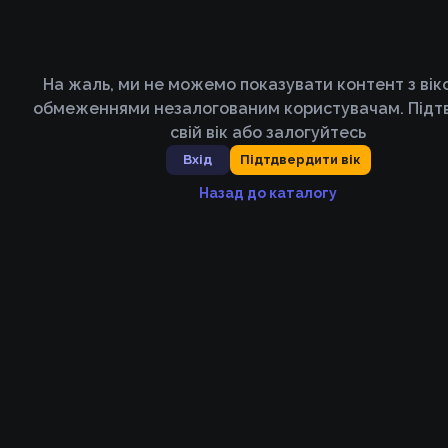
На жаль, ми не можемо показувати контент з ві
обмеженнями незалогованим користувачам. Підт
свій вік або залогуйтесь
Вхід
Підтдвердити вік
Назад до каталогу