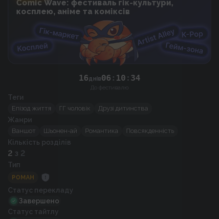
Comic Wave: фестиваль гік-культури,
косплею, аніме та коміксів
16
06
:
10
:
34
днів
До фестивалю
Теги
Епізод життя
ГГ чоловік
Друзі дитинства
Жанри
Ваншот
Шьонен-ай
Романтика
Повсякденність
Кількість розділів
2
з 2
Тип
РОМАН
Статус перекладу
Завершено
Статус тайтлу