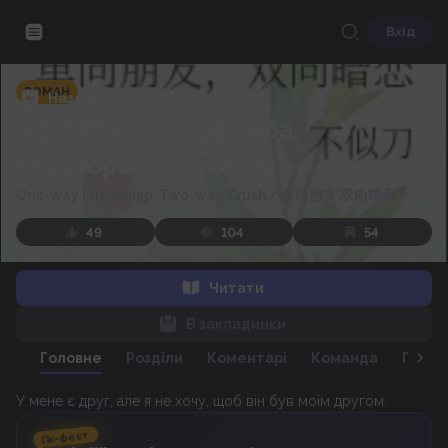
Вхід
РОМАН
Назад
Одностороння дружба,
двостороннє кохання
One-way Friendship, Two-way Crush
/
单向朋友,双向暗恋
49
104
54
Читати
В закладинки
Головне
Розділи
Коментарі
Команда
Персо
У мене є друг, але я не хочу, щоб він був моїм другом.
Гік-фест