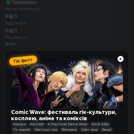
Завершено
Автор оригіналу
不似刀
Художник
不似刀
Рік випуску
2020
Гік-фест
Схожі тайтли
Закохані мимоволі
Манхва
Comic Wave: фестиваль гік-культури,
По той бік скандалу
косплею, аніме та коміксів
Манхва
Комікси
Косплей
K-Pop Cover Dance Show
Artist Alley
Гік-маркет
Настільні ігри
Фотозони
Гейм-зона
Лекції