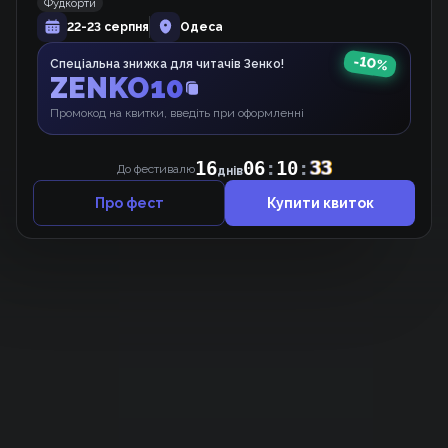
Фудкорти
22-23 серпня
Одеса
Пірует у моє серце
Маньхва
-
10
%
Спеціальна знижка для читачів Зенко!
ZENKO10
Промокод на квитки, введіть при оформленні
16
06
:
10
:
33
До фестивалю
днів
Про фест
Купити квиток