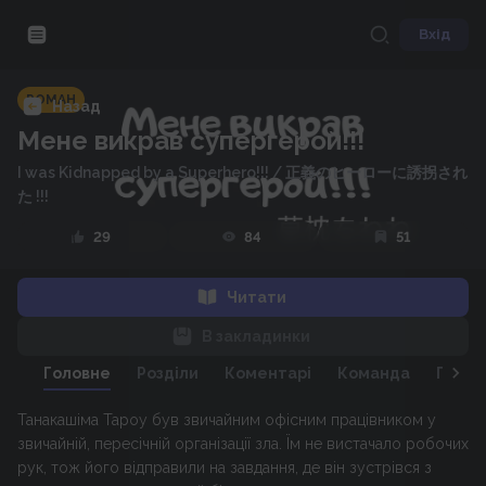
Вхід
РОМАН
Назад
Мене викрав супергерой!!!
I was Kidnapped by a Superhero!!!
/
正義のヒーローに誘拐され
た !!!
29
84
51
Читати
В закладинки
Головне
Розділи
Коментарі
Команда
Персо
Танакашіма Тароу був звичайним офісним працівником у
звичайній, пересічній організації зла. Їм не вистачало робочих
рук, тож його відправили на завдання, де він зустрівся з