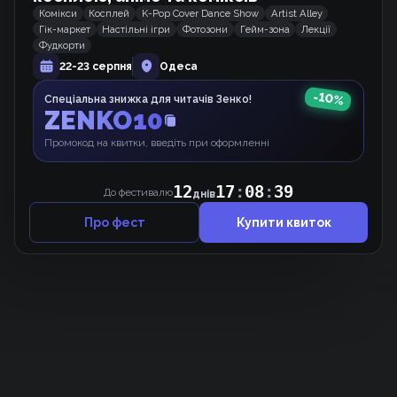
Комікси
Косплей
K-Pop Cover Dance Show
Artist Alley
Гік-маркет
Настільні ігри
Фотозони
Гейм-зона
Лекції
Привид, що живе у ляльці.
Фудкорти
Вебкомікс
22-23 серпня
Одеса
-
10
%
Спеціальна знижка для читачів Зенко!
ZENKO10
Мій хлопець — Пес
Манґа
Промокод на квитки, введіть при оформленні
12
17
:
08
:
39
До фестивалю
днів
Про фест
Купити квиток