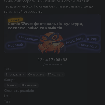
лихим супергероєм, який більше за нього скидався на
передвісника біди. І хлопець без слів викрав його ще до
того, як той це зрозумів.
Гік-фест
Comic Wave: фестиваль гік-культури,
косплею, аніме та коміксів
12
17
:
08
:
38
днів
До фестивалю
Теги
Епізод життя
Суперсила
ГГ чоловік
Жанри
Ваншот
Шьонен-ай
Кількість розділів
1
з 1
Тип