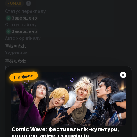
РОМАН
Статус перекладу
Завершено
Статус тайтлу
Завершено
Автор оригіналу
草枕ちわわ
Художник
草枕ちわわ
Рік випуску
2019
Гік-фест
Схожі тайтли
Завтра ми точно не будемо друзями,
так?
Манґа
Comic Wave: фестиваль гік-культури,
косплею, аніме та коміксів