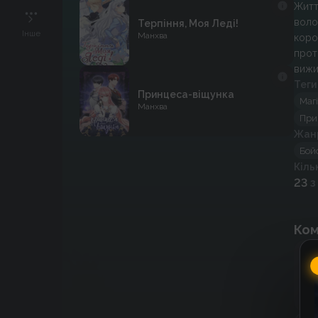
Житт
воло
Терпіння, Моя Леді!
Інше
Манхва
коро
прот
вижи
Теги
Принцеса-віщунка
Маг
Манхва
При
Жан
Бой
Кіль
23
з
Ком