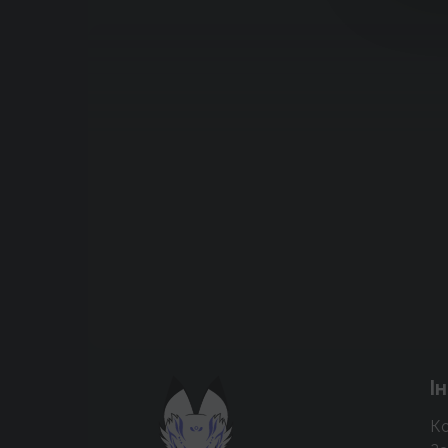
Підтримати проєкт для розвитку
І
крутих нововведень
Ко
Підтримати проєкт