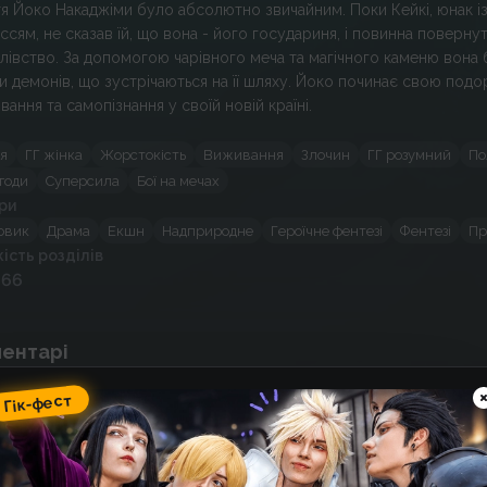
я Йоко Накаджіми було абсолютно звичайним. Поки Кейкі, юнак і
ссям, не сказав їй, що вона - його государиня, і повинна повернут
лівство. За допомогою чарівного меча та магічного каменю вона
и демонів, що зустрічаються на її шляху. Йоко починає свою под
вання та самопізнання у своїй новій країні.
ія
ГГ жінка
Жорстокість
Виживання
Злочин
ГГ розумний
По
годи
Суперсила
Бої на мечах
ри
овик
Драма
Екшн
Надприродне
Героїчне фентезі
Фентезі
Пр
кість розділів
 66
ентарі
Гік-фест
Спойлер
Над