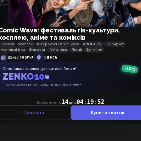
ік-фест
omic Wave: фестиваль гік-
ультури, косплею, аніме та
оміксів
Comic Wave: фестиваль гік-культури,
14
04
:
19
:
51
 фестивалю
днів
косплею, аніме та коміксів
Комікси
Косплей
K-Pop Cover Dance Show
Artist Alley
Гік-маркет
Настільні ігри
Фотозони
Гейм-зона
Лекції
Фудкорти
22-23 серпня
Одеса
-
10
%
Спеціальна знижка для читачів Зенко!
ZENKO10
Промокод на квитки, введіть при оформленні
14
04
:
19
:
52
До фестивалю
днів
Щось ніхто не коментує, може, почнемо 👉👈 ?
Про фест
Купити квиток