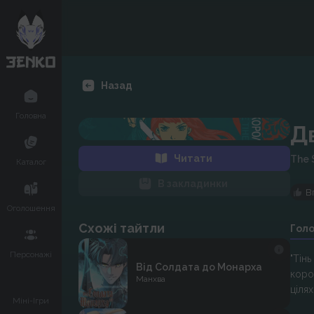
Назад
Головна
Дв
Читати
The 
Каталог
В закладинки
В
Оголошення
Схожі тайтли
Гол
Персонажі
"Тінь
Від Солдата до Монарха
коро
Манхва
цілях
Міні-Ігри