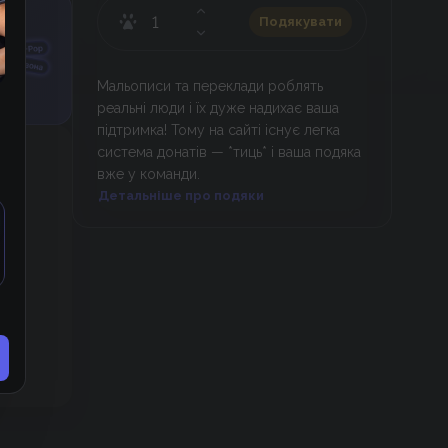
Подякувати
Мальописи та переклади роблять
реальні люди і їх дуже надихає ваша
підтримка! Тому на сайті існує легка
система донатів — *тиць* і ваша подяка
вже у команди.
Детальніше про подяки