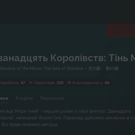
анадцять Королівств: Тінь 
Shadow of the Moon, The Sea of Shadow
/
月の影, 影の海
подобайок:
57
Переглядів:
210
В закладинках у:
46
овне
Розділи
Персонажі
 місяця, Море тіней" - перший роман із серії фентезі “Дванадцять
лівств”, написаний Фуюмі Оно. Переклад здійснено виключно в о
. Всі права належать авторці.