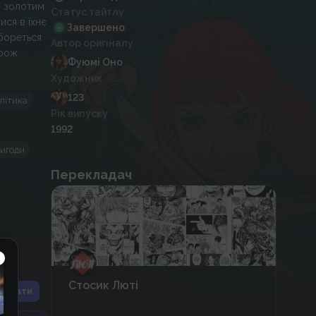
з золотим
Статус тайтлу
ися в їхнє
Завершено
 бореться
Автор оригіналу
орож
Фуюмі Оно
Художник
123
літика
Рік випуску
1992
игоди
Перекладач
Стосик Люті
іслати