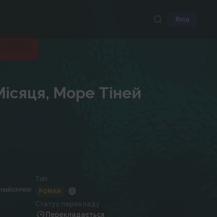
Вхід
Місяця, Море Тіней
Тип
знайомчих
РОМАН
Статус перекладу
Перекладається