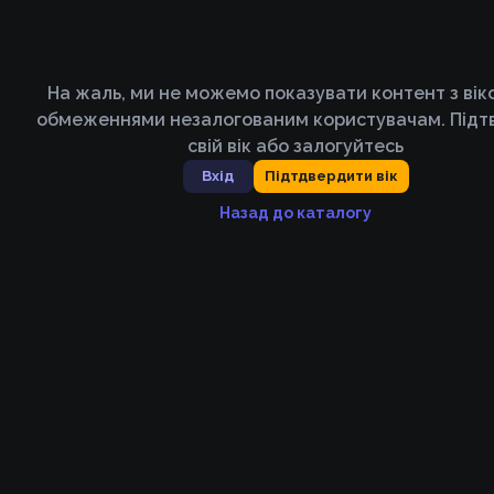
На жаль, ми не можемо показувати контент з ві
обмеженнями незалогованим користувачам. Підт
свій вік або залогуйтесь
Вхід
Підтдвердити вік
Назад до каталогу