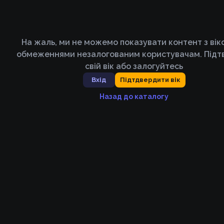
На жаль, ми не можемо показувати контент з ві
обмеженнями незалогованим користувачам. Підт
свій вік або залогуйтесь
Вхід
Підтдвердити вік
Назад до каталогу