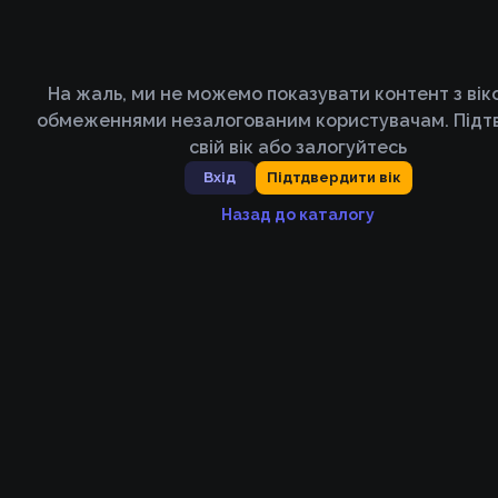
На жаль, ми не можемо показувати контент з ві
обмеженнями незалогованим користувачам. Підт
свій вік або залогуйтесь
Вхід
Підтдвердити вік
Назад до каталогу