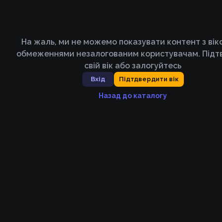
На жаль, ми не можемо показувати контент з ві
обмеженнями незалогованим користувачам. Підт
свій вік або залогуйтесь
Вхід
Підтдвердити вік
Назад до каталогу