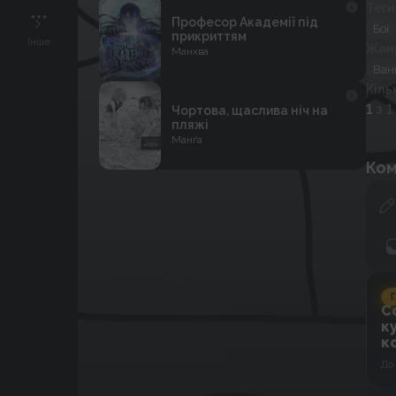
Теги
Професор Академії під
Бої
прикриттям
Інше
Жан
Манхва
Ван
Кіль
1
з 1
Чортова, щаслива ніч на
пляжі
Манґа
Ком
Г
C
к
к
До