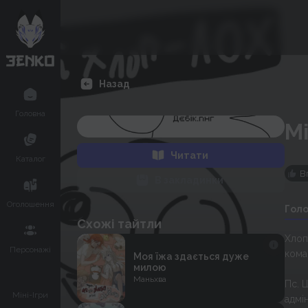
Назад
Головна
М
Читати
Каталог
В
В закладинки
Оголошення
Гол
Схожі тайтли
Хлоп
Персонажі
кома
Моя їжа здається дуже
милою
Маньхва
Пс. 
Міні-Ігри
адмі