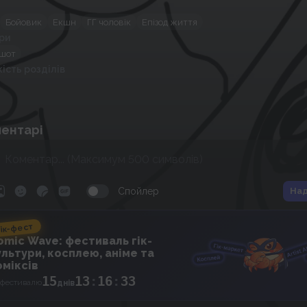
Бойовик
Екшн
ГГ чоловік
Епізод життя
ри
шот
кість розділів
ентарі
Спойлер
Над
ік-фест
omic Wave: фестиваль гік-
ультури, косплею, аніме та
оміксів
15
13
:
16
:
32
 фестивалю
днів