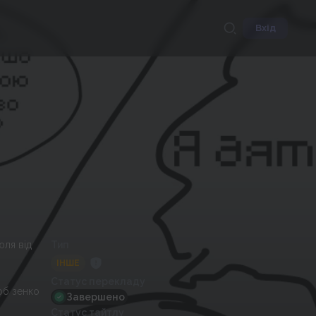
Вхід
юля від
Тип
ІНШЕ
Статус перекладу
об зенко
Завершено
Статус тайтлу