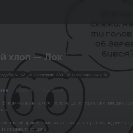
ій хлоп — Лох
подобайок:
67
Переглядів:
263
В закладинках у:
51
овне
Розділи
Персонажі
 👏 подумав шо він дятел і полетів. Це не переклад а накидана каз
нди
Це квітневий прикол, тому скоріш за все завтра його видалимо, щ
ни не надавали по шапці