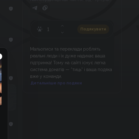
до комедії та романтики! Обіцяємо: у
нас ви гарантовано знайдете шукане!
Подякувати
Мальописи та переклади роблять
реальні люди і їх дуже надихає ваша
підтримка! Тому на сайті існує легка
система донатів — *тиць* і ваша подяка
вже у команди.
Детальніше про подяки