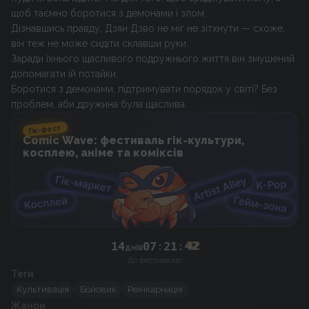
щоб таємно боротися з демонами і злом.
Дізнавшись правду, Дзян Дзво не міг не зітхнути — схоже,
він теж не може сидіти склавши руки.
Заради їхнього щасливого подружнього життя він змушений
допомагати їй потайки.
Боротися з демонами, підтримувати порядок у світі? Без
проблем, аби дружина була щаслива.
Гік-фест
Comic Wave: фестиваль гік-культури,
косплею, аніме та коміксів
14
07
:
21
:
42
днів
До фестивалю
Теги
Культивація
Бойовик
Реінкарнація
Жанри