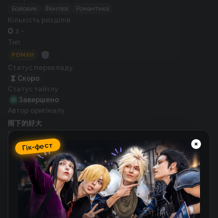
Бойовик
Фентезі
Романтика
Кількість розділів
0
з -
Тип
РОМАН
Статус перекладу
Скоро
Статус тайтлу
Завершено
Автор оригіналу
雨下的好大
Художник
Гік-фест
雨下的好大
Рік випуску
2018
Схожі тайтли