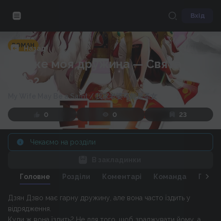
Вхід
РОМАН
Назад
Невже моя дружина — Свята
Діва?
My Wife May Be a Saint
/
我家老婆可能是圣女
0
0
23
Чекаємо на розділи
В закладинки
Головне
Розділи
Коментарі
Команда
Персо
Дзян Дзво має гарну дружину, але вона часто їздить у
відрядження.
Куди ж вона їздить? Не для того, щоб зраджувати йому, а