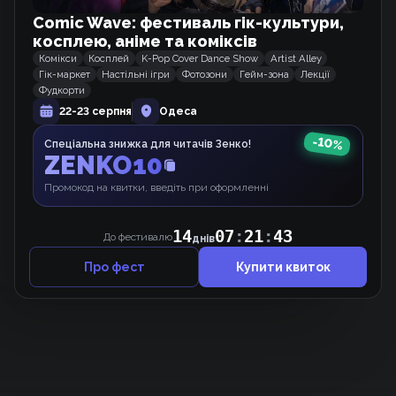
Comic Wave: фестиваль гік-культури,
Домогосподарка першого рівня.
косплею, аніме та коміксів
Вебкомікс
Комікси
Косплей
K-Pop Cover Dance Show
Artist Alley
Гік-маркет
Настільні ігри
Фотозони
Гейм-зона
Лекції
Фудкорти
22-23 серпня
Одеса
Від Солдата до Монарха
Манхва
-
10
%
Спеціальна знижка для читачів Зенко!
ZENKO10
Промокод на квитки, введіть при оформленні
100-та регресія гравця максимального
рівня
14
07
:
21
:
43
Манхва
До фестивалю
днів
Про фест
Купити квиток