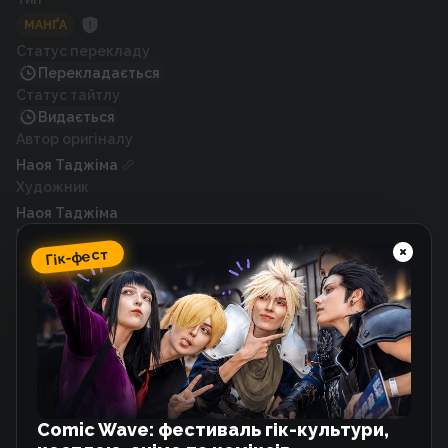
МАНҐА
Статус перекладу
Перекладається
Статус тайтлу
Видається
Автор оригіналу
Наоя Таджіма
Художник
Наоя Таджіма
Рік випуску
Гік-фест
2023
Схожі тайтли
Закохані мимоволі
Манхва
Comic Wave: фестиваль гік-культури,