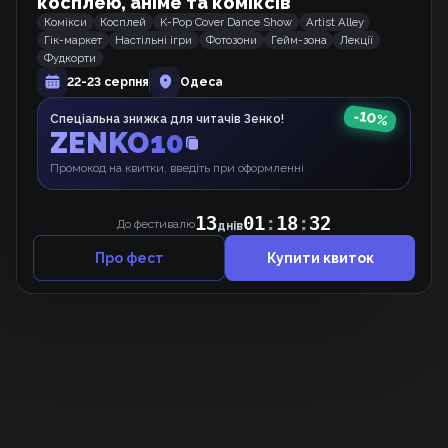
косплею, аніме та коміксів
Комікси
Косплей
K-Pop Cover Dance Show
Artist Alley
Гік-маркет
Настільні ігри
Фотозони
Гейм-зона
Лекції
Сусідський ангел сильно мене балує
Фудкорти
Манґа
22-23 серпня
Одеса
-
10
%
Спеціальна знижка для читачів Зенко!
ZENKO10
Домогосподарка першого рівня.
Промокод на квитки, введіть при оформленні
Вебкомікс
13
01
:
18
:
32
До фестивалю
днів
Про фест
Купити квиток