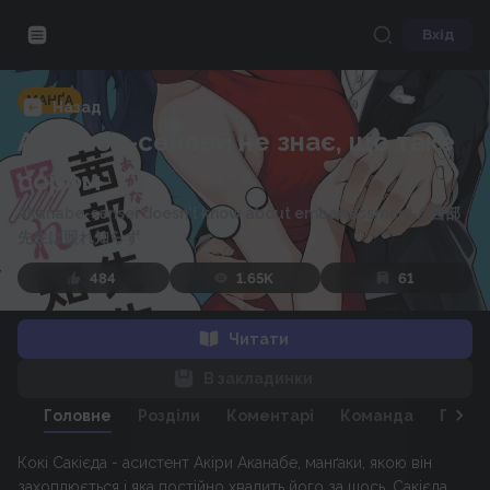
Вхід
МАНҐА
Назад
Аканабе-сенсей не знає, що таке
сором
Akanabe-sensei doesn't know about embarrassment
/
茜部
先生は照れ知らず
484
1.65K
61
Читати
В закладинки
Головне
Розділи
Коментарі
Команда
Персо
Кокі Сакієда - асистент Акіри Аканабе, манґаки, якою він
захоплюється і яка постійно хвалить його за щось. Сакієда