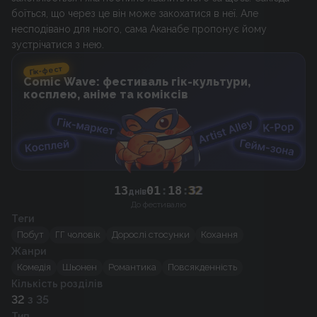
боїться, що через це він може закохатися в неї. Але
несподівано для нього, сама Аканабе пропонує йому
зустрічатися з нею.
Гік-фест
Comic Wave: фестиваль гік-культури,
косплею, аніме та коміксів
13
01
:
18
:
32
днів
До фестивалю
Теги
Побут
ГГ чоловік
Дорослі стосунки
Кохання
Жанри
Комедія
Шьонен
Романтика
Повсякденність
Кількість розділів
32
з 35
Тип