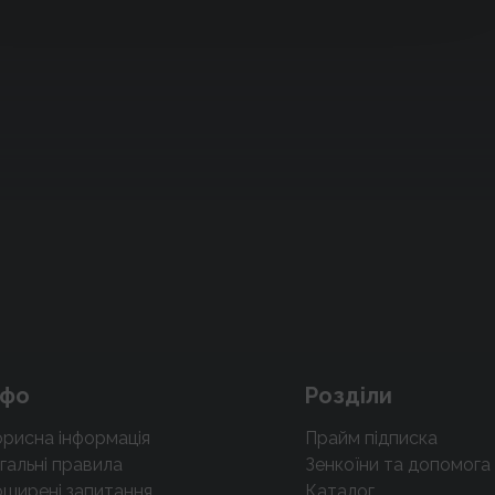
нфо
Розділи
рисна інформація
Прайм підписка
гальні правила
Зенкоїни та допомога
ширені запитання
Каталог