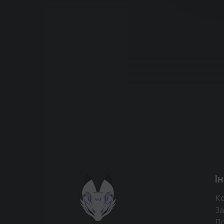
Підтримати проєкт для розвитку
І
крутих нововведень
Ко
Підтримати проєкт
За
По