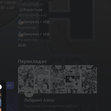
ного,це до
Статус тайтлу
ВУ, а він
Видається
Автор оригіналу
Seoyeon / 서연
Художник
Seoyeon / 서연
Рік випуску
2025
Перекладач
іслати
Лабіринт Аліси
Переклад різноманітних тайтлів