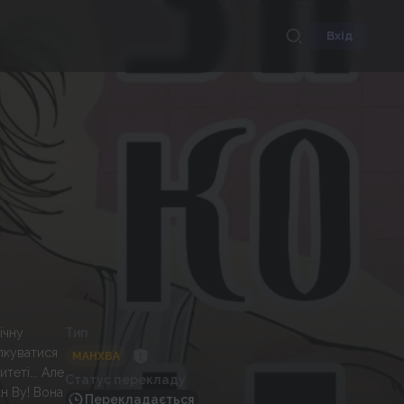
Вхід
ічну
Тип
ілкуватися
МАНХВА
теті... Але
Статус перекладу
ан Ву! Вона
Перекладається