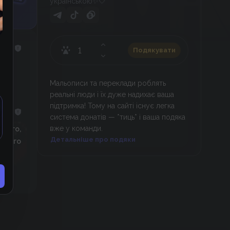
українською✨🤍
Подякувати
Мальописи та переклади роблять
реальні люди і їх дуже надихає ваша
підтримка! Тому на сайті існує легка
система донатів — *тиць* і ваша подяка
вже у команди.
 того,
Детальніше про подяки
женого