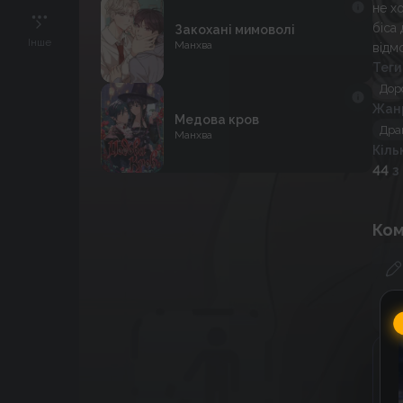
не х
біса 
Закохані мимоволі
Інше
Манхва
відмо
Теги
Дор
Жан
Медова кров
Дра
Манхва
Кіль
44
з
Ком
Г
C
к