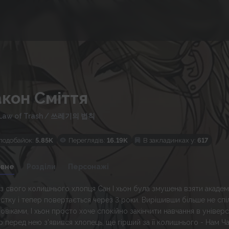
акон Сміття
Law of Trash
/
쓰레기의 법칙
подобайок:
5.85K
Переглядів:
16.19K
В закладинках у:
617
овне
Розділи
Персонажі
з свого колишнього хлопця Сан І хьон була змушена взяти академ
устку і тепер повертається через 3 роки. Вирішивши більше не сп
овіками, І хьон просто хоче спокійно закінчити навчання в універси
р перед нею з'явився хлопець, ще гірший за її колишнього - Нам Ч