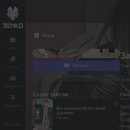
Назад
Головна
З
Читати
The 
Каталог
В закладинки
В
Оголошення
Схожі тайтли
Гол
Персонажі
Чере
Він не може бути таким
дурнем!
відп
Манхва
з чол
Міні-Ігри
тепе