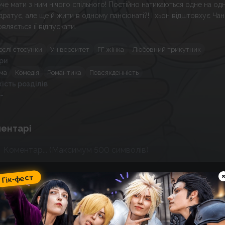
оче мати з ним нічого спільного! Постійно натикаються одне на од
дратує, але ще й жити в одному пансіонаті?! І хьон відштовхує Чан 
вляється її відпускати.
ослі стосунки
Університет
ГГ жінка
Любовний трикутник
ри
ма
Комедія
Романтика
Повсякденність
кість розділів
 -
ентарі
Спойлер
Над
Гік-фест
ік-фест
omic Wave: фестиваль гік-
ультури, косплею, аніме та