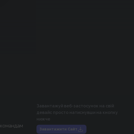
Завантажуй веб-застосунок на свій
девайс просто натиснувши на кнопку
нижче
 командам
Завантажити Сайт