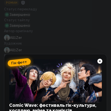
РОМАН
Статус перекладу
Завершено
Статус тайтлу
Завершено
Автор оригіналу
All1Zer
Художник
All1Zer
Рік випуску
2025
Гік-фест
Схожі тайтли
Терпіння, Моя Леді!
Манхва
Comic Wave: фестиваль гік-культури,
косплею, аніме та коміксів