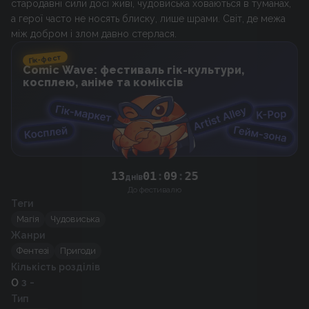
стародавні сили досі живі, чудовиська ховаються в туманах,
а герої часто не носять блиску, лише шрами. Світ, де межа
між добром і злом давно стерлася.
Гік-фест
Comic Wave: фестиваль гік-культури,
косплею, аніме та коміксів
13
01
:
09
:
25
днів
До фестивалю
Теги
Магія
Чудовиська
Жанри
Фентезі
Пригоди
Кількість розділів
0
з -
Тип