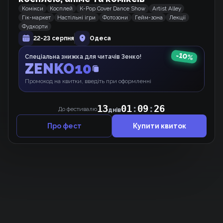
Комікси
Косплей
K-Pop Cover Dance Show
Artist Alley
Гік-маркет
Настільні ігри
Фотозони
Гейм-зона
Лекції
Домогосподарка першого рівня.
Фудкорти
Вебкомікс
22-23 серпня
Одеса
-
10
%
Спеціальна знижка для читачів Зенко!
ZENKO10
Межа Можливого
Мальопис
Промокод на квитки, введіть при оформленні
13
01
:
09
:
25
До фестивалю
днів
Про фест
Купити квиток