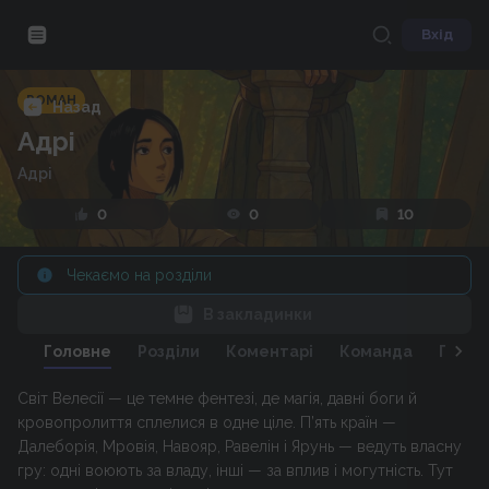
Вхід
РОМАН
Назад
Адрі
Адрі
0
0
10
Чекаємо на розділи
В закладинки
Головне
Розділи
Коментарі
Команда
Персо
Світ Велесії — це темне фентезі, де магія, давні боги й
кровопролиття сплелися в одне ціле. П’ять країн —
Далеборія, Мровія, Навояр, Равелін і Ярунь — ведуть власну
гру: одні воюють за владу, інші — за вплив і могутність. Тут