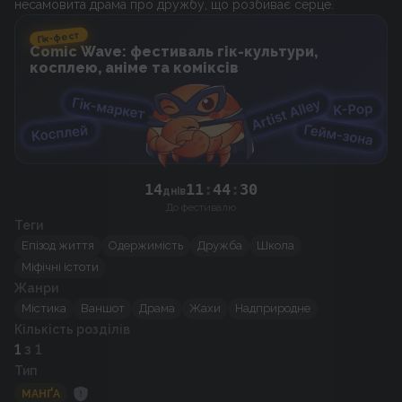
несамовита драма про дружбу, що розбиває серце.
Гік-фест
Comic Wave: фестиваль гік-культури,
косплею, аніме та коміксів
14
11
:
44
:
30
днів
До фестивалю
Теги
Епізод життя
Одержимість
Дружба
Школа
Міфічні істоти
Жанри
Містика
Ваншот
Драма
Жахи
Надприродне
Кількість розділів
1
з 1
Тип
МАНҐА