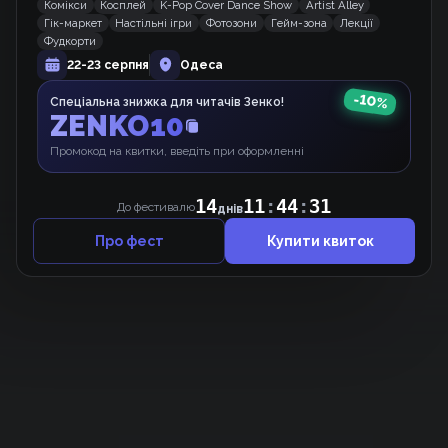
Комікси
Косплей
K-Pop Cover Dance Show
Artist Alley
Принцеса-віщунка
Гік-маркет
Настільні ігри
Фотозони
Гейм-зона
Лекції
Манхва
Фудкорти
22-23 серпня
Одеса
-
10
%
Спеціальна знижка для читачів Зенко!
ZENKO10
Дурнощі Тваринок
Вебкомікс
Промокод на квитки, введіть при оформленні
14
11
:
44
:
31
До фестивалю
днів
Про фест
Купити квиток