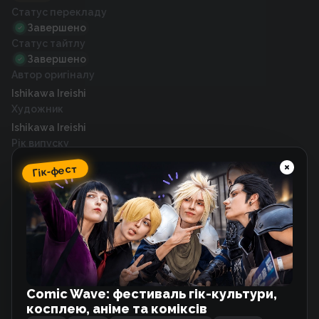
Статус перекладу
Завершено
Статус тайтлу
Завершено
Автор оригіналу
Ishikawa Ireishi
Художник
Ishikawa Ireishi
Рік випуску
2023
Гік-фест
Схожі тайтли
Потойбічний ресторан
Манхва
Comic Wave: фестиваль гік-культури,
косплею, аніме та коміксів