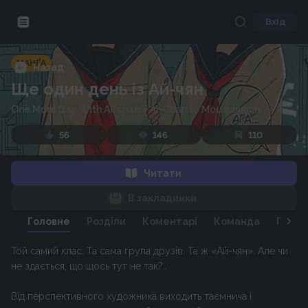
Вхід
МАНҐА
Назад
Ще один день із Ай-чян
One More Day With Ai-chan
/
Ai-Chan to Mou Ichinichi
56
146
110
Читати
В закладинки
Головне
Розділи
Коментарі
Команда
Персо
Той самий клас. Та сама група друзів. Та ж «Ай-чян». Але чи
не здається, що щось тут не так?..
Від перспективного художника виходить таємнича і