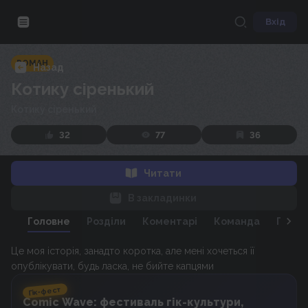
Вхід
РОМАН
Назад
Котику сіренький
Котику сіренький
32
77
36
Читати
В закладинки
Головне
Розділи
Коментарі
Команда
Персо
Це моя історія, занадто коротка, але мені хочеться її
опублікувати, будь ласка, не бийте капцями
Гік-фест
Comic Wave: фестиваль гік-культури,