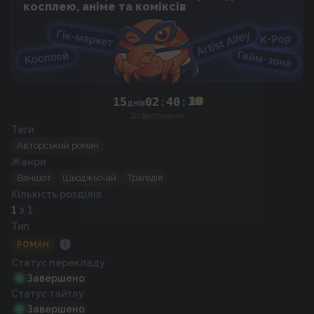
косплею, аніме та коміксів
15
02
:
40
:
10
днів
До фестивалю
Теги
Авторський роман
Жанри
Ваншот
Шьоджьо-ай
Трагедія
Кількість розділів
1
з 1
Тип
РОМАН
Статус перекладу
Завершено
Статус тайтлу
Завершено