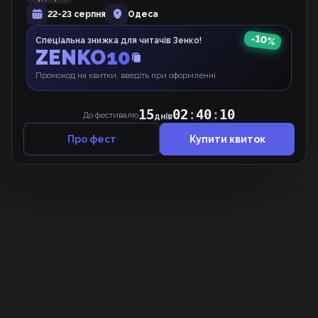
22-23 серпня
Одеса
Знову
Роман
-
10
%
Спеціальна знижка для читачів Зенко!
ZENKO10
Промокод на квитки, введіть при оформленні
15
02
:
40
:
10
До фестивалю
днів
Про фест
Купити квиток