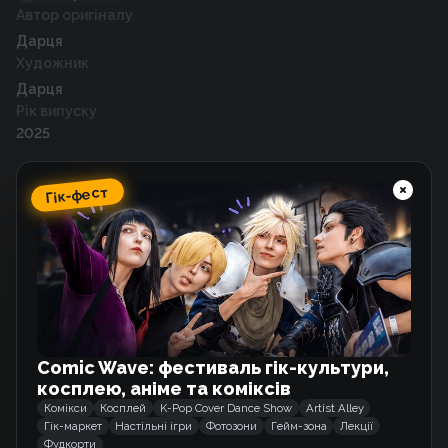
Автор оригіналу
Дарця
Художник
Дарця
Рік випуску
2025
Гік-фест
Схожі тайтли
Історія про принцесу та русалоньку
Манґа
Comic Wave: фестиваль гік-культури,
Маленьке щось
косплею, аніме та коміксів
Роман
Комікси
Косплей
K-Pop Cover Dance Show
Artist Alley
Гік-маркет
Настільні ігри
Фотозони
Гейм-зона
Лекції
Фудкорти