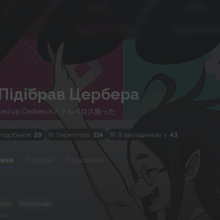
 Підібрав Цербера
cked up Cerberus
/
ケルベロス拾った
подобайок:
29
Переглядів:
114
В закладинках у:
43
овне
Розділи
Персонажі
они
Звіролюди
ри