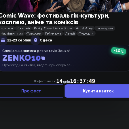
Comic Wave: фестиваль гік-культури,
косплею, аніме та коміксів
Комікси
Косплей
K-Pop Cover Dance Show
Artist Alley
Гік-маркет
Настільні ігри
Фотозони
Гейм-зона
Лекції
Фудкорти
22-23 серпня
Одеса
Щось ніхто не коментує, може, почнемо 👉👈 ?
-
10
%
Спеціальна знижка для читачів Зенко!
ZENKO10
Промокод на квитки, введіть при оформленні
14
16
:
37
:
49
До фестивалю
днів
Про фест
Купити квиток