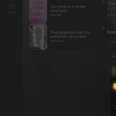
Ван
Зустрінься зі мною
Кіль
сьогодні
Інше
1
з 1
Манхва
Ком
Повсякденне життя з
рабинею-суккубом
Вебкомікс
Г
C
к
к
До