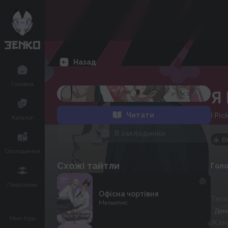
Назад
Головна
Я
Читати
I Pi
Каталог
В закладинки
В
Оголошення
Схожі тайтли
Гол
Персонажі
Офісна чортівня
Теги
Мальопис
Дем
Міні-Ігри
Жан