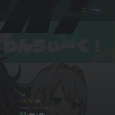
Вхід
Тип
МАНҐА
Статус перекладу
Завершено