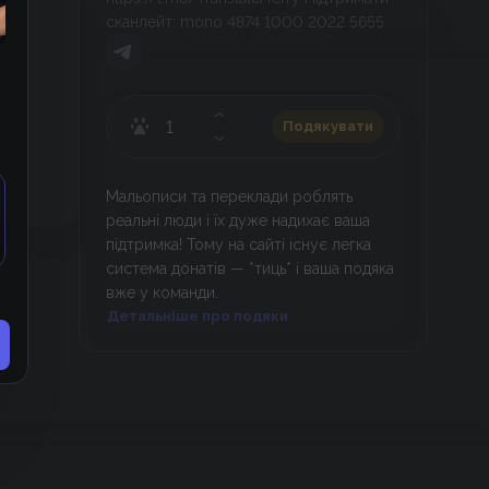
сканлейт: mono 4874 1000 2022 5655
Подякувати
Мальописи та переклади роблять
реальні люди і їх дуже надихає ваша
підтримка! Тому на сайті існує легка
система донатів — *тиць* і ваша подяка
вже у команди.
Детальніше про подяки