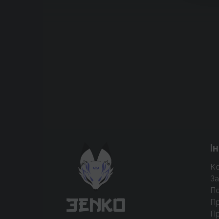
Підтримати проєкт для розвитку
І
крутих нововведень
Ко
Підтримати проєкт
За
По
Пр
Пр