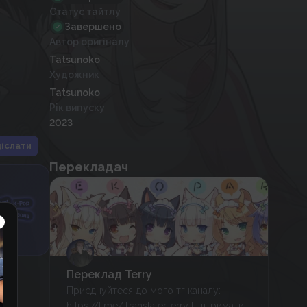
Статус тайтлу
Завершено
Автор оригіналу
Tatsunoko
Художник
Tatsunoko
Рік випуску
2023
іслати
Перекладач
Переклад Terry
Приєднуйтеся до мого тг каналу:
https://t.me/TranslaterTerry Підтримати