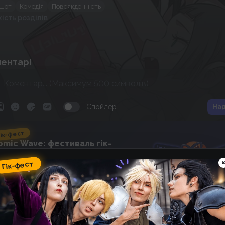
шот
Комедія
Повсякденність
кість розділів
ентарі
Спойлер
Над
ік-фест
omic Wave: фестиваль гік-
ультури, косплею, аніме та
оміксів
Гік-фест
14
16
:
37
:
49
 фестивалю
днів