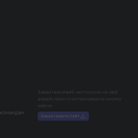
Завантажуй веб-застосунок на свій
девайс просто натиснувши на кнопку
нижче
 командам
Завантажити Сайт