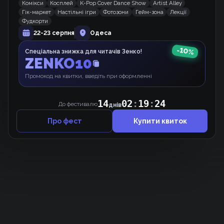
Комікси
Косплей
K-Pop Cover Dance Show
Artist Alley
Медова кров
Гік-маркет
Настільні ігри
Фотозони
Гейм-зона
Лекції
Манхва
Фудкорти
22-23 серпня
Одеса
-
10
%
Спеціальна знижка для читачів Зенко!
ZENKO10
Зелений і Золотий
Вебкомікс
Промокод на квитки, введіть при оформленні
14
02
:
19
:
24
До фестивалю
днів
Про фест
Купити квиток