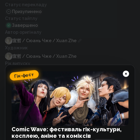
Статус перекладу
Призупинено
Статус тайтлу
Завершено
Автор оригіналу
宣哲 / Сюань Чже / Xuan Zhe
Художник
宣哲 / Сюань Чже / Xuan Zhe
Рік випуску
2017
Гік-фест
Схожі тайтли
Закохані мимоволі
Манхва
Comic Wave: фестиваль гік-культури,
косплею, аніме та коміксів