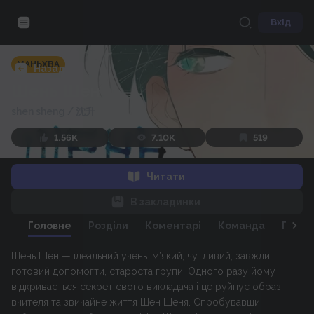
Вхід
МАНЬХВА
Назад
Шень Шен
shen sheng
/
沈升
1.56K
7.10K
519
Читати
В закладинки
Головне
Розділи
Коментарі
Команда
Персо
Шень Шен — ідеальний учень: м’який, чутливий, завжди
готовий допомогти, староста групи. Одного разу йому
відкривається секрет свого викладача і це руйнує образ
вчителя та звичайне життя Шен Шеня. Спробувавши