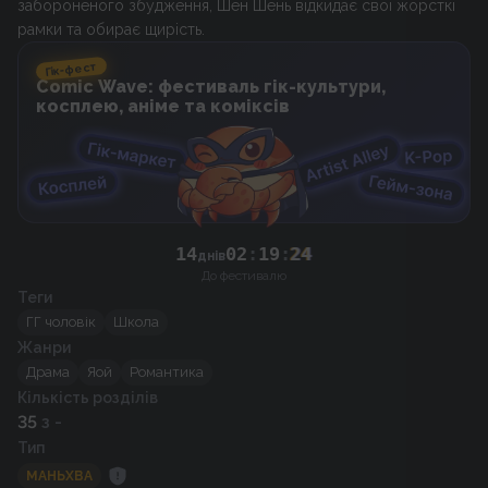
забороненого збудження, Шен Шень відкидає свої жорсткі
рамки та обирає щирість.
Гік-фест
Comic Wave: фестиваль гік-культури,
косплею, аніме та коміксів
14
02
:
19
:
24
днів
До фестивалю
Теги
ГГ чоловік
Школа
Жанри
Драма
Яой
Романтика
Кількість розділів
35
з -
Тип
МАНЬХВА