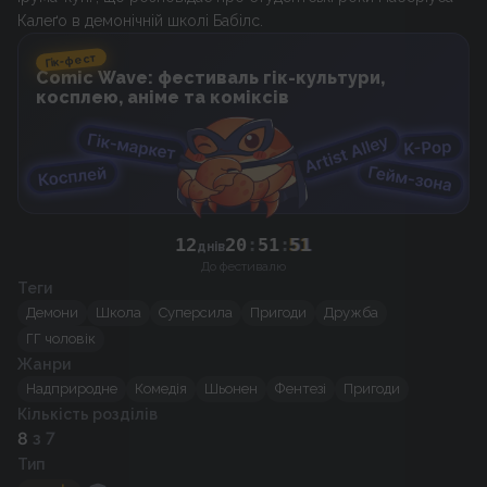
Калеґо в демонічній школі Бабілс.
Гік-фест
Comic Wave: фестиваль гік-культури,
косплею, аніме та коміксів
12
20
:
51
:
51
днів
До фестивалю
Теги
Демони
Школа
Суперсила
Пригоди
Дружба
ГГ чоловік
Жанри
Надприродне
Комедія
Шьонен
Фентезі
Пригоди
Кількість розділів
8
з 7
Тип