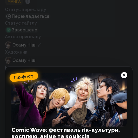
МАНҐА
Статус перекладу
Перекладається
Статус тайтлу
Завершено
Автор оригіналу
Осаму Ніші
Художник
Осаму Ніші
Рік випуску
2021
Гік-фест
Схожі тайтли
Принцеса-віщунка
Манхва
Comic Wave: фестиваль гік-культури,
косплею, аніме та коміксів