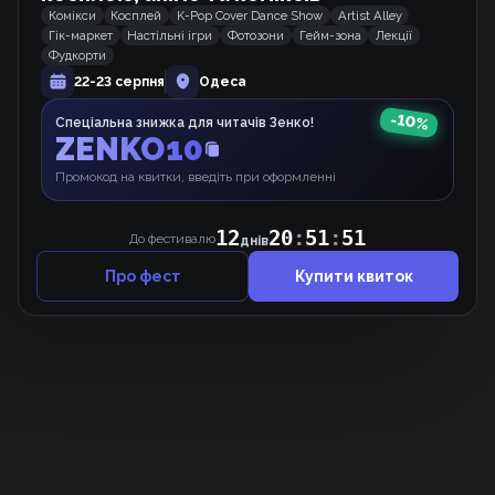
Комікси
Косплей
K-Pop Cover Dance Show
Artist Alley
Гік-маркет
Настільні ігри
Фотозони
Гейм-зона
Лекції
Терпіння, Моя Леді!
Фудкорти
Манхва
22-23 серпня
Одеса
-
10
%
Спеціальна знижка для читачів Зенко!
ZENKO10
Моргана та Оз
Вебкомікс
Промокод на квитки, введіть при оформленні
12
20
:
51
:
51
До фестивалю
днів
Про фест
Купити квиток