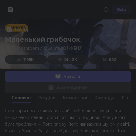
Вхід
МАНЬХВА
Назад
Маленький грибочок
Little Mushroom
/
Xiǎo mógū | 小蘑菇
7.95K
14.42K
920
Читати
В закладинки
Головне
Розділи
Коментарі
Команда
Персо
Це історія про те, як маленький грибочок поглинув гени
вмираючої людини і став після цього людиною. Але у нього
була проблема — його спору, його найважливішу річ у світі,
хтось забрав на базу людей для наукових досліджень. Тож