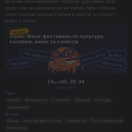
він почав свою небезпечну подорож, щоб знайти свою
спору. І під час цієї подорожі він відчув слабкі сторони,
сильні сторони, хороше й погане в людстві, а головне —
довіру й любов.
Гік-фест
Comic Wave: фестиваль гік-культури,
косплею, аніме та коміксів
14
05
:
20
:
34
днів
До фестивалю
Теги
Космос
Виживання
ГГ чоловік
Кохання
Пригоди
Чудовиська
Жанри
Драма
Наукова фантастика
Шьонен-ай
Постапокаліпсис
Романтика