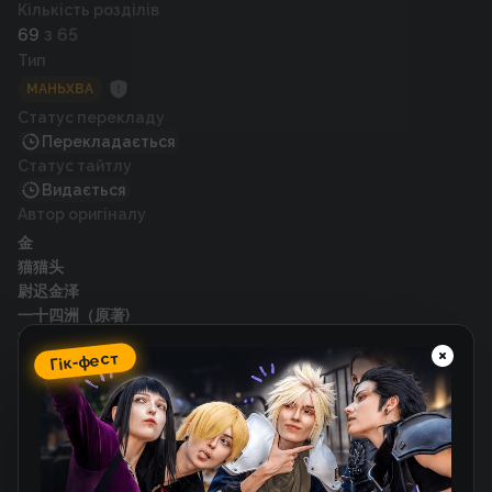
Кількість розділів
69
з 65
Тип
МАНЬХВА
Статус перекладу
Перекладається
Статус тайтлу
Видається
Автор оригіналу
金
猫猫头
尉迟金泽
一十四洲（原著)
Художник
Гік-фест
猫猫头
一十四洲（原著)
Рік випуску
2023