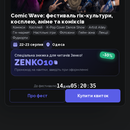
Схожі тайтли
Comic Wave: фестиваль гік-культури,
косплею, аніме та коміксів
Комікси
Косплей
K-Pop Cover Dance Show
Artist Alley
Закохані мимоволі
Гік-маркет
Настільні ігри
Фотозони
Гейм-зона
Лекції
Манхва
Фудкорти
22-23 серпня
Одеса
Головні герої опинились у пастці мого
-
10
%
Спеціальна знижка для читачів Зенко!
маєтку
ZENKO10
Манхва
Промокод на квитки, введіть при оформленні
14
05
:
20
:
35
Сліди сонця
До фестивалю
днів
Манхва
Про фест
Купити квиток