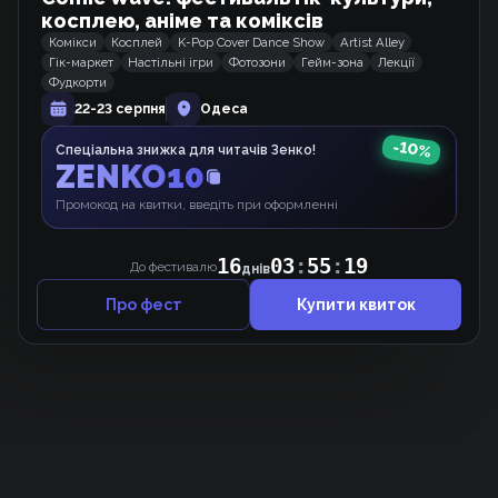
косплею, аніме та коміксів
Комікси
Косплей
K-Pop Cover Dance Show
Artist Alley
Гік-маркет
Настільні ігри
Фотозони
Гейм-зона
Лекції
Фудкорти
Маленька фея — Лиходійка
22-23 серпня
Одеса
Манхва
-
10
%
Спеціальна знижка для читачів Зенко!
ZENKO10
Блиск у Ваших очах
Промокод на квитки, введіть при оформленні
Манхва
16
03
:
55
:
19
До фестивалю
днів
Про фест
Купити квиток