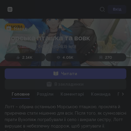
Вхід
МАНХВА
Назад
Морська пташка та вовк
Seabird and the wolf
/
바다새와 늑대
2.14K
4.05K
270
Читати
В закладинки
Головне
Розділи
Коментарі
Команда
Персо
Лотт – обрана останньою Морською пташкою, проклята й
приречена стати мішенню для всіх. Після того, як сумнозвісні
пірати Вухопіяж пограбували її село і викрали сестру, Лотт
вирушає в небезпечну подорож, щоб урятувати її.