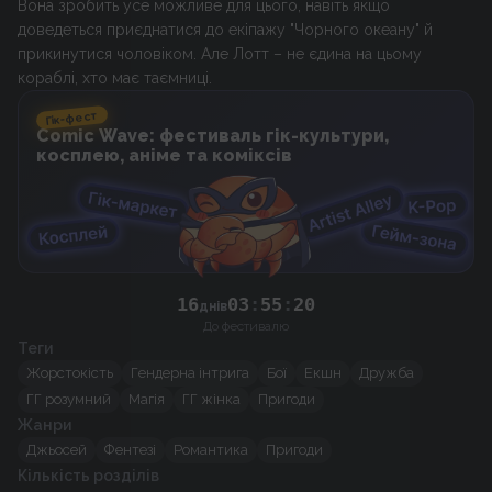
Вона зробить усе можливе для цього, навіть якщо
доведеться приєднатися до екіпажу "Чорного океану" й
прикинутися чоловіком. Але Лотт – не єдина на цьому
кораблі, хто має таємниці.
Гік-фест
Comic Wave: фестиваль гік-культури,
косплею, аніме та коміксів
16
03
:
55
:
19
днів
До фестивалю
Теги
Жорстокість
Гендерна інтрига
Бої
Екшн
Дружба
ГГ розумний
Магія
ГГ жінка
Пригоди
Жанри
Джьосей
Фентезі
Романтика
Пригоди
Кількість розділів