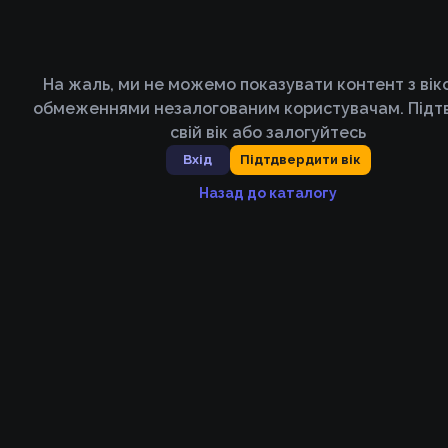
На жаль, ми не можемо показувати контент з ві
обмеженнями незалогованим користувачам. Підт
свій вік або залогуйтесь
Вхід
Підтдвердити вік
Назад до каталогу